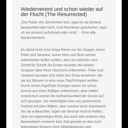
Wiedervereint und schon wieder auf
der Flucht (The Resurrected)
„Die Räder der Zeit drehen sich, egal ob sie jemand
beobachtet oder nicht. Und Abenteuer geschehen, egal
ob sie jemand aufschrieb oder nicht.“ – Eine alte
Bardenkeinheit
Es stand noch eine lange Reise vor der Gruppe, bevor
Peter und Vaneara, sowie Varis und Bran wieder
aufeinander treffen sollten, aber sie näherten sich
Schritt für Schritt. Als Erstes mussten die beiden
Gruppen aber ihren Häschern entkommen. Peter und
Vaneara mussten sich dafür den Drow erwehren, die
sie als Sklaven in eine neue Stadt bringen wollten.
Durch einen Angriff der Duergar waren sie schon
einmal aus ihren Käfigen entkommen, aber hatten
inzwischen wieder die Aufmerksamkeit der Drows auf
sich gezogen. Sie verteidigten ihre neu gewonnene
Freiheit mit allen Mitteln, aber wurden doch übermannt.
Als sie aufwachten, lagen sie diesmal nicht in Ketten,
aber ein eigenartiges Kind, das auch alle anderen das
Bewusstsein verlieren ließ, fraß gerade an den noch
lebendigen Körpern ihrer Mitgefangenen und