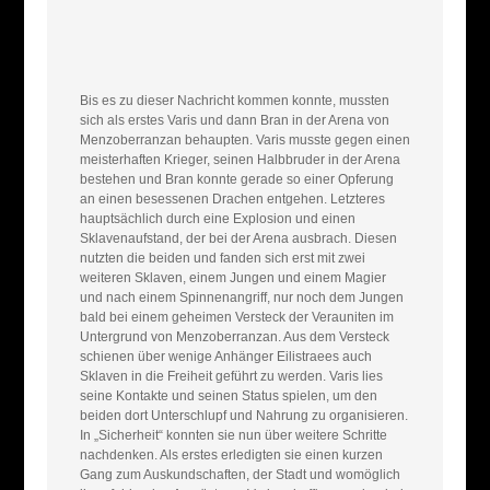
Bis es zu dieser Nachricht kommen konnte, mussten
sich als erstes Varis und dann Bran in der Arena von
Menzoberranzan behaupten. Varis musste gegen einen
meisterhaften Krieger, seinen Halbbruder in der Arena
bestehen und Bran konnte gerade so einer Opferung
an einen besessenen Drachen entgehen. Letzteres
hauptsächlich durch eine Explosion und einen
Sklavenaufstand, der bei der Arena ausbrach. Diesen
nutzten die beiden und fanden sich erst mit zwei
weiteren Sklaven, einem Jungen und einem Magier
und nach einem Spinnenangriff, nur noch dem Jungen
bald bei einem geheimen Versteck der Verauniten im
Untergrund von Menzoberranzan. Aus dem Versteck
schienen über wenige Anhänger Eilistraees auch
Sklaven in die Freiheit geführt zu werden. Varis lies
seine Kontakte und seinen Status spielen, um den
beiden dort Unterschlupf und Nahrung zu organisieren.
In „Sicherheit“ konnten sie nun über weitere Schritte
nachdenken. Als erstes erledigten sie einen kurzen
Gang zum Auskundschaften, der Stadt und womöglich