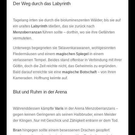
Der Weg durch das Labyrinth
Tagelang irrten sie durch die biolumineszenten Wälder, bis sie auf
ein uraltes
Labyrinth
stießen, das sie zurück nach
Menzoberranzan
führen sollte – dorthin, wo sie ihre Gefährten
vermuteten.
Unterwegs begegneten sie Sklavenkarawanen, wohlgesinnten
Fledermäusen und einem
magischen Spiegel
in einem
verlassenen Tempel. Beides stand offenbar in Verbindung mit ihrer
Göttin, doch die Zeit reichte nicht, das Geheimnis zu ergründen.
Bald darauf erreichte sie eine
magische Botschaft
– von ihren
Kameraden. Hoffnung keimte auf.
Blut und Ruhm in der Arena
Währenddessen kämpfte
Varis
in der Arena Menzoberranzans –
gegen keinen Geringeren als seinen Halbbruder, einen Meister
der Klingen. Nur mit Geschick und Zähigkeit entrann er dem Tod.
Bran
hingegen sollte einem besessenen Drachen geopfert