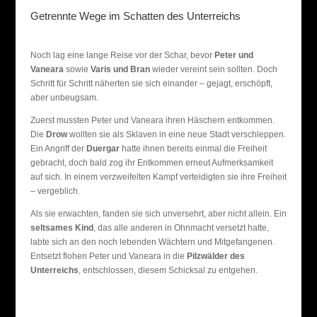
Getrennte Wege im Schatten des Unterreichs
Noch lag eine lange Reise vor der Schar, bevor
Peter und
Vaneara
sowie
Varis und Bran
wieder vereint sein sollten. Doch
Schritt für Schritt näherten sie sich einander – gejagt, erschöpft,
aber unbeugsam.
Zuerst mussten Peter und Vaneara ihren Häschern entkommen.
Die
Drow
wollten sie als Sklaven in eine neue Stadt verschleppen.
Ein Angriff der
Duergar
hatte ihnen bereits einmal die Freiheit
gebracht, doch bald zog ihr Entkommen erneut Aufmerksamkeit
auf sich. In einem verzweifelten Kampf verteidigten sie ihre Freiheit
– vergeblich.
Als sie erwachten, fanden sie sich unversehrt, aber nicht allein. Ein
seltsames Kind
, das alle anderen in Ohnmacht versetzt hatte,
labte sich an den noch lebenden Wächtern und Mitgefangenen.
Entsetzt flohen Peter und Vaneara in die
Pilzwälder des
Unterreichs
, entschlossen, diesem Schicksal zu entgehen.