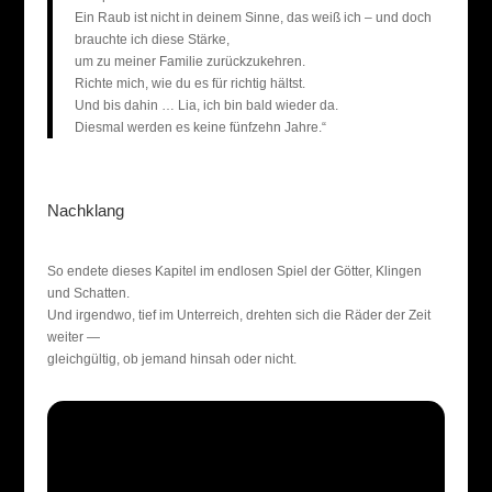
Ein Raub ist nicht in deinem Sinne, das weiß ich – und doch
brauchte ich diese Stärke,
um zu meiner Familie zurückzukehren.
Richte mich, wie du es für richtig hältst.
Und bis dahin … Lia, ich bin bald wieder da.
Diesmal werden es keine fünfzehn Jahre.“
Nachklang
So endete dieses Kapitel im endlosen Spiel der Götter, Klingen
und Schatten.
Und irgendwo, tief im Unterreich, drehten sich die Räder der Zeit
weiter —
gleichgültig, ob jemand hinsah oder nicht.