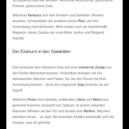
Schuppenschlächter deckten: verlorene Besitztümer, gestohlene
Freiheit, gebrochene Eide.
Während
Vaneara
sich den Kindern und befreiten Sklaven
annahm, schmiedeten die anderen einen
Plan
, um ihre
Ausrüstung zurückzuholen. Mimi erwies sich als meisterhafte
Magierin, deren Zauber sie unsichtbar, lautlos und fliegend
machte.
Der Einbruch in den Stalaktiten
Das Anwesen des Händlers hing wie eine
steinerne Zunge
von
der Decke Menzoberranzans. Unsichtbar drangen sie ein,
überwanden Wachen und Fallen, bis sie den Raum mit ihrer
Ausrüstung fanden – doch ein magischer
Sog
hinderte sie am
Zugriff.
Während
Peter
dort verblieb, entdeckten
Varis
und
Mimi
eine
geheime Kammer, bewacht von Statuen. In einem riskanten
Manöver öffneten sie die Tür und fanden ihre
Waffen
. Wachen
stürmten heran – zu spät. Mit vereinten Kräften erkämpfte sich die
Gruppe, was ihr gehörte.