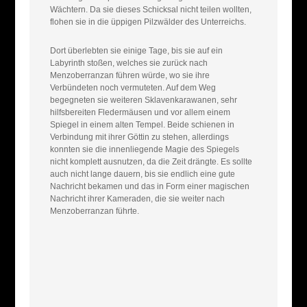
Wächtern. Da sie dieses Schicksal nicht teilen wollten,
flohen sie in die üppigen Pilzwälder des Unterreichs.
Dort überlebten sie einige Tage, bis sie auf ein
Labyrinth stoßen, welches sie zurück nach
Menzoberranzan führen würde, wo sie ihre
Verbündeten noch vermuteten. Auf dem Weg
begegneten sie weiteren Sklavenkarawanen, sehr
hilfsbereiten Fledermäusen und vor allem einem
Spiegel in einem alten Tempel. Beide schienen in
Verbindung mit ihrer Göttin zu stehen, allerdings
konnten sie die innenliegende Magie des Spiegels
nicht komplett ausnutzen, da die Zeit drängte. Es sollte
auch nicht lange dauern, bis sie endlich eine gute
Nachricht bekamen und das in Form einer magischen
Nachricht ihrer Kameraden, die sie weiter nach
Menzoberranzan führte.