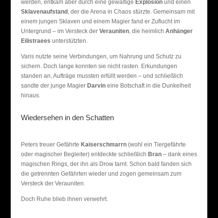
werden, entkam aber durch eine gewaltige
Explosion
und einen
Sklavenaufstand
, der die Arena in Chaos stürzte. Gemeinsam mit
einem jungen Sklaven und einem Magier fand er Zuflucht im
Untergrund – im Versteck der
Verauniten
, die heimlich
Anhänger
Eilistraees
unterstützten.
Varis nutzte seine Verbindungen, um Nahrung und Schutz zu
sichern. Doch lange konnten sie nicht rasten. Erkundungen
standen an, Aufträge mussten erfüllt werden – und schließlich
sandte der junge Magier
Darvin
eine Botschaft in die Dunkelheit
hinaus.
Wiedersehen in den Schatten
Peters treuer Gefährte
Kaiserschmarrn
(wohl ein Tiergefährte
oder magischer Begleiter) entdeckte schließlich
Bran
– dank eines
magischen Rings, der ihn als Drow tarnt. Schon bald fanden sich
die getrennten Gefährten wieder und zogen gemeinsam zum
Versteck der Verauniten.
Doch Ruhe blieb ihnen verwehrt.