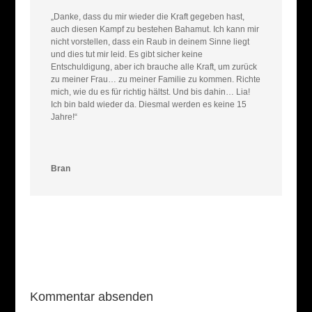
„Danke, dass du mir wieder die Kraft gegeben hast,
auch diesen Kampf zu bestehen Bahamut. Ich kann mir
nicht vorstellen, dass ein Raub in deinem Sinne liegt
und dies tut mir leid. Es gibt sicher keine
Entschuldigung, aber ich brauche alle Kraft, um zurück
zu meiner Frau… zu meiner Familie zu kommen. Richte
mich, wie du es für richtig hältst. Und bis dahin… Lia!
Ich bin bald wieder da. Diesmal werden es keine 15
Jahre!“
Bran
Kommentar absenden