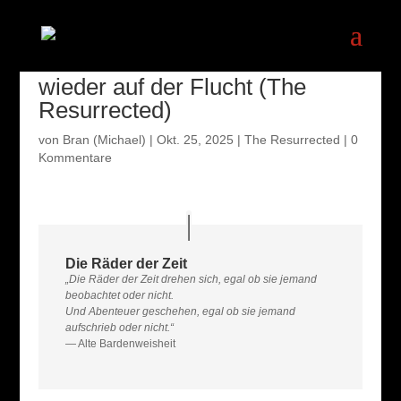
Wiedervereint und schon
wieder auf der Flucht (The
Resurrected)
von
Bran (Michael)
|
Okt. 25, 2025
|
The Resurrected
|
0
Kommentare
Die Räder der Zeit
„Die Räder der Zeit drehen sich, egal ob sie jemand
beobachtet oder nicht.
Und Abenteuer geschehen, egal ob sie jemand
aufschrieb oder nicht.“
— Alte Bardenweisheit