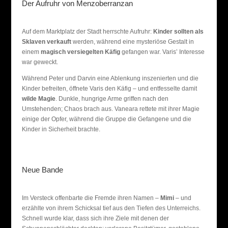
Der Aufruhr von Menzoberranzan
Auf dem Marktplatz der Stadt herrschte Aufruhr:
Kinder sollten als
Sklaven verkauft
werden, während eine mysteriöse Gestalt in
einem
magisch versiegelten Käfig
gefangen war. Varis’ Interesse
war geweckt.
Während Peter und Darvin eine Ablenkung inszenierten und die
Kinder befreiten, öffnete Varis den Käfig – und entfesselte damit
wilde Magie
. Dunkle, hungrige Arme griffen nach den
Umstehenden; Chaos brach aus. Vaneara rettete mit ihrer Magie
einige der Opfer, während die Gruppe die Gefangene und die
Kinder in Sicherheit brachte.
Neue Bande
Im Versteck offenbarte die Fremde ihren Namen –
Mimi
– und
erzählte von ihrem Schicksal tief aus den Tiefen des Unterreichs.
Schnell wurde klar, dass sich ihre Ziele mit denen der