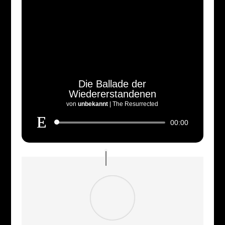
Die Ballade der
Wiedererstandenen
von
unbekannt
|
The Resurrected
Audio-
00:00
Player