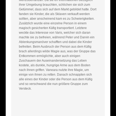
ihrer Umgebung brauchten, schlichen sie sich zum
Getümmel, dass sich auf dem Markt gebildet hatte. Dort
fanden sie Kinder, die als Sklaven verkauft werden
sollten, aber anscheinend kam es zu Schwierigkeiten.
Zusätzlich wurde eine einzelne Person in einem
magisch gesicherten Käfig transportiert. Letztere
weckte das Interesse von Varis, welcher sich daran
machte sie zu befreien, während Peter und Darvin ein
Ablenkungsmanöver schafften und dabei die Kinder
befreiten. Beim Ausbruch der Person aus dem Käfig
brach allerdings wilde Magie aus, was der Gruppe das
Entkommen ermöglichte, aber auch einigen
Zuschauern der Auseinandersetzung das Leben
kostete, als dunkle, hungrige Arme aus dem Boden
nach ihnen griffen. Vaneara nutzte ihre Magie, um
einige von ihnen zu retten. Danach schnappten sich
alle eines der Kinder oder die Person aus dem Käfig
und so verschwand die nun größere Gruppe zum
Versteck.