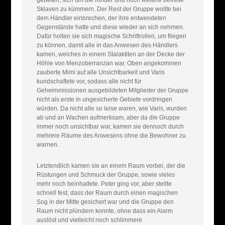
Sklaven zu kümmern. Der Rest der Gruppe wollte bei
dem Händler einbrechen, der ihre entwendeten
Gegenstände hatte und diese wieder an sich nehmen.
Dafür holten sie sich magische Schriftrollen, um fliegen
zu können, damit alle in das Anwesen des Händlers
kamen, welches in einem Stalaktiten an der Decke der
Höhle von Menzoberranzan war. Oben angekommen
zauberte Mimi auf alle Unsichtbarkeit und Varis
kundschaftete vor, sodass alle nicht für
Geheimmissionen ausgebildeten Mitglieder der Gruppe
nicht als erste in ungesicherte Gebiete vordringen
würden. Da nicht alle so leise waren, wie Varis, wurden
ab und an Wachen aufmerksam, aber da die Gruppe
immer noch unsichtbar war, kamen sie dennoch durch
mehrere Räume des Anwesens ohne die Bewohner zu
warnen.
Letztendlich kamen sie an einem Raum vorbei, der die
Rüstungen und Schmuck der Gruppe, sowie vieles
mehr noch beinhaltete. Peter ging vor, aber stellte
schnell fest, dass der Raum durch einen magischen
Sog in der Mitte gesichert war und die Gruppe den
Raum nicht plündern konnte, ohne dass ein Alarm
auslöst und vielleicht noch schlimmere