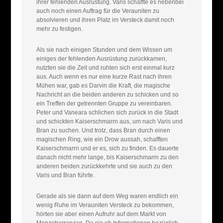
ihrer fehlenden Ausrüstung. Varis schaffte es nebenbei
auch noch einen Auftrag für die Verauniten zu
absolvieren und ihren Platz im Versteck damit noch
mehr zu festigen.
Als sie nach einigen Stunden und dem Wissen um
einiges der fehlenden Ausrüstung zurückkamen,
nutzten sie die Zeit und ruhten sich erst einmal kurz
aus. Auch wenn es nur eine kurze Rast nach ihren
Mühen war, gab es Darvin die Kraft, die magische
Nachricht an die beiden anderen zu schicken und so
ein Treffen der getrennten Gruppe zu vereinbaren.
Peter und Vaneara schlichen sich zurück in die Stadt
und schickten Kaiserschmarrn aus, um nach Varis und
Bran zu suchen. Und trotz, dass Bran durch einen
magischen Ring, wie ein Drow aussah, schafften
Kaiserschmarrn und er es, sich zu finden. Es dauerte
danach nicht mehr lange, bis Kaiserschmarrn zu den
anderen beiden zurückkehrte und sie auch zu den
Varis und Bran führte.
Gerade als sie dann auf dem Weg waren endlich ein
wenig Ruhe im Verauniten Versteck zu bekommen,
hörten sie aber einen Aufruhr auf dem Markt von
Menzoberranzan. Da sie eh Informationen bezüglich