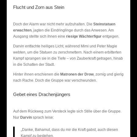
Flucht und Zorn aus Stein
Doch der Alarm war nicht mehr aufzuhalten. Die
Steinstatuen
erwachten
, jagten die Eindringlinge durch das Anwesen. Am
Ausgang stellte sich ihnen eine
riesige Wächterfigur
entgegen.
Darvin entfachte heiliges Licht, während Mimi und Peter Magie
webten, um die Statuen zu zerschmettern. Nach einem erbitterten
Kampf sprangen sie in die Tiefe – von Zauberkraft getragen, hinab
in die Schatten der Stadt.
Hinter ihnen erschienen die
Matronen der Drow
, zornig und gierig
nach Rache. Doch die Gruppe war verschwunden.
Gebet eines Drachenjüngers
Auf dem Rückweg zum Versteck legte sich Stille über die Gruppe.
Nur
Darvin
sprach leise:
„Danke, Bahamut, dass du mir die Kraft gabst, auch diesen
Kampf zu bestehen.