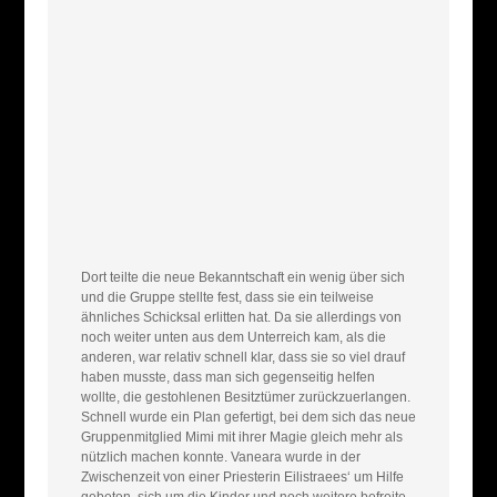
Dort teilte die neue Bekanntschaft ein wenig über sich
und die Gruppe stellte fest, dass sie ein teilweise
ähnliches Schicksal erlitten hat. Da sie allerdings von
noch weiter unten aus dem Unterreich kam, als die
anderen, war relativ schnell klar, dass sie so viel drauf
haben musste, dass man sich gegenseitig helfen
wollte, die gestohlenen Besitztümer zurückzuerlangen.
Schnell wurde ein Plan gefertigt, bei dem sich das neue
Gruppenmitglied Mimi mit ihrer Magie gleich mehr als
nützlich machen konnte. Vaneara wurde in der
Zwischenzeit von einer Priesterin Eilistraees‘ um Hilfe
gebeten, sich um die Kinder und noch weitere befreite