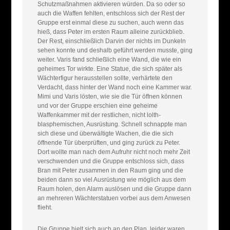
Schutzmaßnahmen aktivieren würden. Da so oder so
auch die Waffen fehlten, entschloss sich der Rest der
Gruppe erst einmal diese zu suchen, auch wenn das
hieß, dass Peter im ersten Raum alleine zurückblieb.
Der Rest, einschließlich Darvin der nichts im Dunkeln
sehen konnte und deshalb geführt werden musste, ging
weiter. Varis fand schließlich eine Wand, die wie ein
geheimes Tor wirkte. Eine Statue, die sich später als
Wächterfigur herausstellen sollte, verhärtete den
Verdacht, dass hinter der Wand noch eine Kammer war.
Mimi und Varis lösten, wie sie die Tür öffnen können
und vor der Gruppe erschien eine geheime
Waffenkammer mit der restlichen, nicht lolth-
blasphemischen, Ausrüstung. Schnell schnappte man
sich diese und überwältigte Wachen, die die sich
öffnende Tür überprüften, und ging zurück zu Peter.
Dort wollte man nach dem Aufruhr nicht noch mehr Zeit
verschwenden und die Gruppe entschloss sich, dass
Bran mit Peter zusammen in den Raum ging und die
beiden dann so viel Ausrüstung wie möglich aus dem
Raum holen, den Alarm auslösen und die Gruppe dann
an mehreren Wächterstatuen vorbei aus dem Anwesen
flieht.
Die Gruppe hielt sich auch an den Plan, leider waren