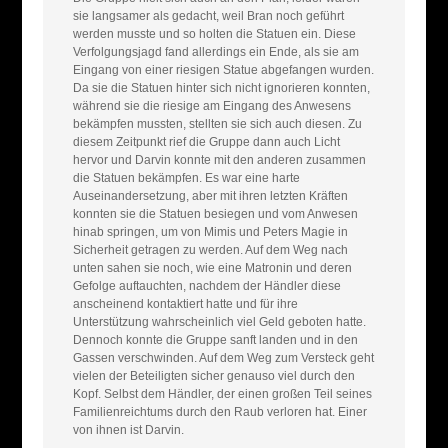
sie langsamer als gedacht, weil Bran noch geführt
werden musste und so holten die Statuen ein. Diese
Verfolgungsjagd fand allerdings ein Ende, als sie am
Eingang von einer riesigen Statue abgefangen wurden.
Da sie die Statuen hinter sich nicht ignorieren konnten,
während sie die riesige am Eingang des Anwesens
bekämpfen mussten, stellten sie sich auch diesen. Zu
diesem Zeitpunkt rief die Gruppe dann auch Licht
hervor und Darvin konnte mit den anderen zusammen
die Statuen bekämpfen. Es war eine harte
Auseinandersetzung, aber mit ihren letzten Kräften
konnten sie die Statuen besiegen und vom Anwesen
hinab springen, um von Mimis und Peters Magie in
Sicherheit getragen zu werden. Auf dem Weg nach
unten sahen sie noch, wie eine Matronin und deren
Gefolge auftauchten, nachdem der Händler diese
anscheinend kontaktiert hatte und für ihre
Unterstützung wahrscheinlich viel Geld geboten hatte.
Dennoch konnte die Gruppe sanft landen und in den
Gassen verschwinden. Auf dem Weg zum Versteck geht
vielen der Beteiligten sicher genauso viel durch den
Kopf. Selbst dem Händler, der einen großen Teil seines
Familienreichtums durch den Raub verloren hat. Einer
von ihnen ist Darvin.