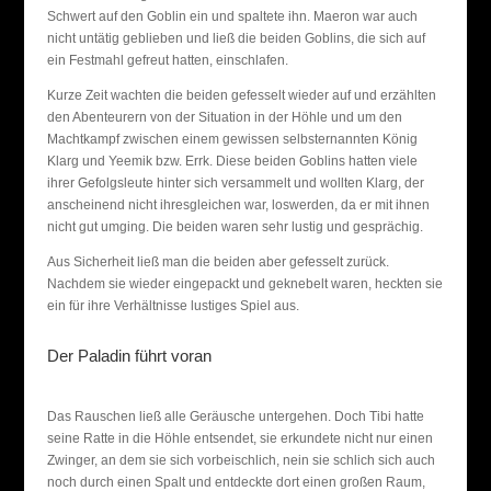
Schwert auf den Goblin ein und spaltete ihn. Maeron war auch
nicht untätig geblieben und ließ die beiden Goblins, die sich auf
ein Festmahl gefreut hatten, einschlafen.
Kurze Zeit wachten die beiden gefesselt wieder auf und erzählten
den Abenteurern von der Situation in der Höhle und um den
Machtkampf zwischen einem gewissen selbsternannten König
Klarg und Yeemik bzw. Errk. Diese beiden Goblins hatten viele
ihrer Gefolgsleute hinter sich versammelt und wollten Klarg, der
anscheinend nicht ihresgleichen war, loswerden, da er mit ihnen
nicht gut umging. Die beiden waren sehr lustig und gesprächig.
Aus Sicherheit ließ man die beiden aber gefesselt zurück.
Nachdem sie wieder eingepackt und geknebelt waren, heckten sie
ein für ihre Verhältnisse lustiges Spiel aus.
Der Paladin führt voran
Das Rauschen ließ alle Geräusche untergehen. Doch Tibi hatte
seine Ratte in die Höhle entsendet, sie erkundete nicht nur einen
Zwinger, an dem sie sich vorbeischlich, nein sie schlich sich auch
noch durch einen Spalt und entdeckte dort einen großen Raum,