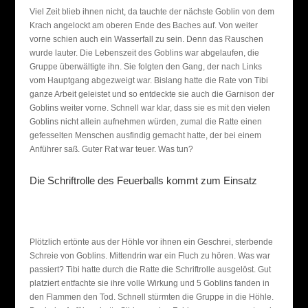
Viel Zeit blieb ihnen nicht, da tauchte der nächste Goblin von dem
Krach angelockt am oberen Ende des Baches auf. Von weiter
vorne schien auch ein Wasserfall zu sein. Denn das Rauschen
wurde lauter. Die Lebenszeit des Goblins war abgelaufen, die
Gruppe überwältigte ihn. Sie folgten den Gang, der nach Links
vom Hauptgang abgezweigt war. Bislang hatte die Rate von Tibi
ganze Arbeit geleistet und so entdeckte sie auch die Garnison der
Goblins weiter vorne. Schnell war klar, dass sie es mit den vielen
Goblins nicht allein aufnehmen würden, zumal die Ratte einen
gefesselten Menschen ausfindig gemacht hatte, der bei einem
Anführer saß. Guter Rat war teuer. Was tun?
Die Schriftrolle des Feuerballs kommt zum Einsatz
Plötzlich ertönte aus der Höhle vor ihnen ein Geschrei, sterbende
Schreie von Goblins. Mittendrin war ein Fluch zu hören. Was war
passiert? Tibi hatte durch die Ratte die Schriftrolle ausgelöst. Gut
platziert entfachte sie ihre volle Wirkung und 5 Goblins fanden in
den Flammen den Tod. Schnell stürmten die Gruppe in die Höhle.