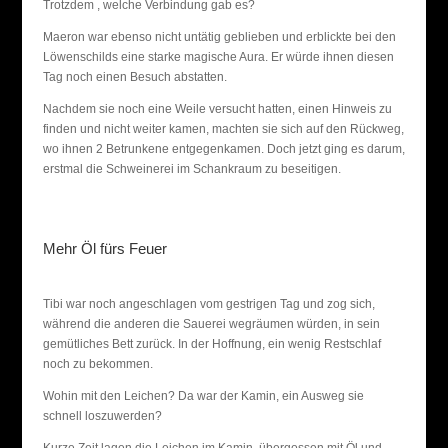
Trotzdem , welche Verbindung gab es?
Maeron war ebenso nicht untätig geblieben und erblickte bei den
Löwenschilds eine starke magische Aura. Er würde ihnen diesen
Tag noch einen Besuch abstatten.
Nachdem sie noch eine Weile versucht hatten, einen Hinweis zu
finden und nicht weiter kamen, machten sie sich auf den Rückweg,
wo ihnen 2 Betrunkene entgegenkamen. Doch jetzt ging es darum,
erstmal die Schweinerei im Schankraum zu beseitigen.
Mehr Öl fürs Feuer
Tibi war noch angeschlagen vom gestrigen Tag und zog sich,
während die anderen die Sauerei wegräumen würden, in sein
gemütliches Bett zurück. In der Hoffnung, ein wenig Restschlaf
noch zu bekommen.
Wohin mit den Leichen? Da war der Kamin, ein Ausweg sie
schnell loszuwerden?