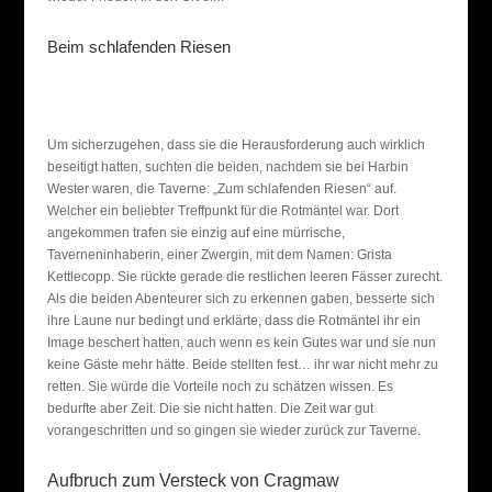
Beim schlafenden Riesen
Um sicherzugehen, dass sie die Herausforderung auch wirklich
beseitigt hatten, suchten die beiden, nachdem sie bei Harbin
Wester waren, die Taverne: „Zum schlafenden Riesen“ auf.
Welcher ein beliebter Treffpunkt für die Rotmäntel war. Dort
angekommen trafen sie einzig auf eine mürrische,
Taverneninhaberin, einer Zwergin, mit dem Namen: Grista
Kettlecopp. Sie rückte gerade die restlichen leeren Fässer zurecht.
Als die beiden Abenteurer sich zu erkennen gaben, besserte sich
ihre Laune nur bedingt und erklärte, dass die Rotmäntel ihr ein
Image beschert hatten, auch wenn es kein Gutes war und sie nun
keine Gäste mehr hätte. Beide stellten fest… ihr war nicht mehr zu
retten. Sie würde die Vorteile noch zu schätzen wissen. Es
bedurfte aber Zeit. Die sie nicht hatten. Die Zeit war gut
vorangeschritten und so gingen sie wieder zurück zur Taverne.
Aufbruch zum Versteck von Cragmaw