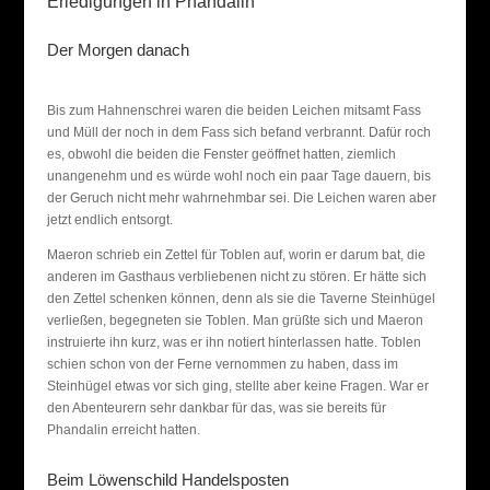
Erledigungen in Phandalin
Der Morgen danach
Bis zum Hahnenschrei waren die beiden Leichen mitsamt Fass
und Müll der noch in dem Fass sich befand verbrannt. Dafür roch
es, obwohl die beiden die Fenster geöffnet hatten, ziemlich
unangenehm und es würde wohl noch ein paar Tage dauern, bis
der Geruch nicht mehr wahrnehmbar sei. Die Leichen waren aber
jetzt endlich entsorgt.
Maeron schrieb ein Zettel für Toblen auf, worin er darum bat, die
anderen im Gasthaus verbliebenen nicht zu stören. Er hätte sich
den Zettel schenken können, denn als sie die Taverne Steinhügel
verließen, begegneten sie Toblen. Man grüßte sich und Maeron
instruierte ihn kurz, was er ihn notiert hinterlassen hatte. Toblen
schien schon von der Ferne vernommen zu haben, dass im
Steinhügel etwas vor sich ging, stellte aber keine Fragen. War er
den Abenteurern sehr dankbar für das, was sie bereits für
Phandalin erreicht hatten.
Beim Löwenschild Handelsposten