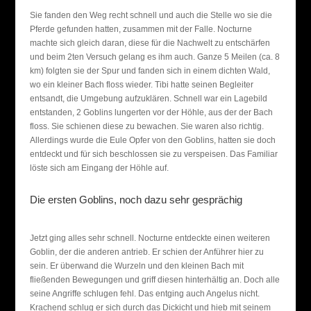
Sie fanden den Weg recht schnell und auch die Stelle wo sie die
Pferde gefunden hatten, zusammen mit der Falle. Nocturne
machte sich gleich daran, diese für die Nachwelt zu entschärfen
und beim 2ten Versuch gelang es ihm auch. Ganze 5 Meilen (ca. 8
km) folgten sie der Spur und fanden sich in einem dichten Wald,
wo ein kleiner Bach floss wieder. Tibi hatte seinen Begleiter
entsandt, die Umgebung aufzuklären. Schnell war ein Lagebild
entstanden, 2 Goblins lungerten vor der Höhle, aus der der Bach
floss. Sie schienen diese zu bewachen. Sie waren also richtig.
Allerdings wurde die Eule Opfer von den Goblins, hatten sie doch
entdeckt und für sich beschlossen sie zu verspeisen. Das Familiar
löste sich am Eingang der Höhle auf.
Die ersten Goblins, noch dazu sehr gesprächig
Jetzt ging alles sehr schnell. Nocturne entdeckte einen weiteren
Goblin, der die anderen antrieb. Er schien der Anführer hier zu
sein. Er überwand die Wurzeln und den kleinen Bach mit
fließenden Bewegungen und griff diesen hinterhältig an. Doch alle
seine Angriffe schlugen fehl. Das entging auch Angelus nicht.
Krachend schlug er sich durch das Dickicht und hieb mit seinem