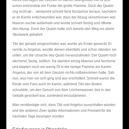
Kurze Zeit lagen die Leichen im Kamin, übergossen mit Öl und
schon entzündete ein Funke die große Flamme. Doch der Qualm
zog nicht ab… verdammt schnell fand Nocturnce heraus, nachdem
er im Kamin entschwunden war, dass der Abzug verschlossen war.
Maeron suchte außerhalb und wurde schnell fündig und öffnete
den Abzug. Doch der Qualm hatte sich bereits den Weg ins obere
Stockwerk gebahnt.
Tibi der gerade eingeschlafen war, wurde als Erster geweckt. Er
rannte zu Angelus, weckte diesen ebenfalls und schon standen sie
unten, um die Ursache des Quals herauszufinden. Der Qualm roch
stechend, faulig, süßlich. Da standen einzig Maeron und Nocturne
und kippten noch ein wenig Öl in die riesige Flamme am Kamin.
Angelus, der von all dem Ganzen nichts mitbekommen hatte. Sah
nun, was hier vor sich ging und war erschüttert. Schnell waren die
Reste vom Fass auch im Kamin, während Tibi den Boden
schrubbte, um den Geruch von dem Leichenwasser, das in das
Gebälk gesickert war, zumindest einzudämmen.
Man verständigte sich, dass Tibi und Angelus ausschlafen würden
und die anderen Zwei später Informationen und Proviant für die
nächsten Tage besorgen würden.