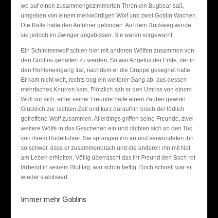
wo auf einen zusammengezimmerten Thron ein Bugbear saß,
umgeben von einem merkwürdigen Wolf und zwei Goblin Wachen.
Die Ratte hatte den Anführer gefunden. Auf dem Rückweg wurde
sie jedoch im Zwinger angebissen. Sie waren vorgewarnt.
Ein Schimmerwolf schien hier mit anderen Wölfen zusammen von
den Goblins gehalten zu werden. So war Angelus der Erste, der in
den Höhleneingang trat, nachdem er die Gruppe gesegnet hatte.
Er kam nicht weit, rechts bog ein weiterer Gang ab, aus dessen
mehrfaches Knurren kam. Plötzlich sah er den Umriss von einem
Wolf vor sich, einer seiner Freunde hatte einen Zauber gewirkt.
Glücklich zur rechten Zeit und kurz daraufhin brach der tödlich
getroffene Wolf zusammen. Allerdings griffen seine Freunde, zwei
weitere Wölfe in das Geschehen ein und rächten sich an den Tod
von ihrem Rudelführer. Sie sprangen ihn an und verwundeten ihn
so schwer, dass er zusammenbrach und die anderen ihn mit Not
am Leben erhielten. Völlig überrascht das ihr Freund den Bach rot
färbend in seinem Blut lag, war schon heftig. Doch schnell war er
wieder stabilisiert.
Immer mehr Goblins