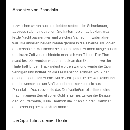
Abschied von Phandalin
Inzwischen waren auch die beiden anderen im Schankraum,
ausgeschlafen eingetroffen. Sie hatten Toblen aufgeklärt, was
letzte Nacht passiert war und welches Malheur ihr widerfahren
war. Die anderen beiden kamen gerade in die Taverne als Toblen
das verspätete Mal kredenzte. Informationen wurden ausgetauscht
und kurze Zeit verabschiedete man sich von Toblen. Der Plan
stand fest. Sie würden wieder zurück an den Ort gehen, wo der
Hinterhalt für den Track gelegt worden war und würde die Spur
verfolgen und hoffentlich die Fressenshöhle finden, wo Sildar
gefangen gehalten wurde. Kurze Zeit später, leider war keiner bei
den Löwenschilds um Maß zu nehmen, schritten sie aus
Phandalin. Doch bevor sie das Dorf verließen, eilte ihnen eine
Frau mit einem Beutel voller Gold hinterher. Es war die Besitzerin
der Schürferbörse, Halia Thornton die ihnen für ihren Dienst an
der Befreiung der Rotmäntel dankte.
Die Spur führt zu einer Höhle