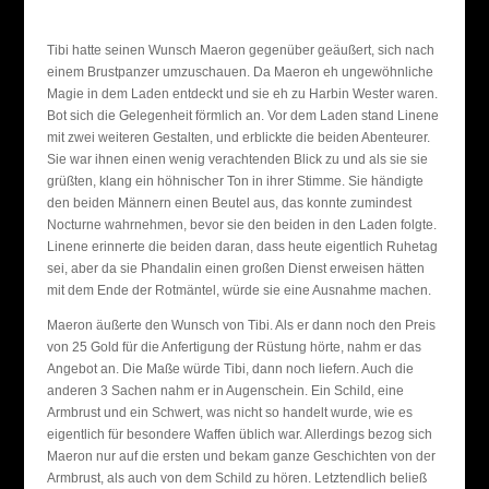
Tibi hatte seinen Wunsch Maeron gegenüber geäußert, sich nach
einem Brustpanzer umzuschauen. Da Maeron eh ungewöhnliche
Magie in dem Laden entdeckt und sie eh zu Harbin Wester waren.
Bot sich die Gelegenheit förmlich an. Vor dem Laden stand Linene
mit zwei weiteren Gestalten, und erblickte die beiden Abenteurer.
Sie war ihnen einen wenig verachtenden Blick zu und als sie sie
grüßten, klang ein höhnischer Ton in ihrer Stimme. Sie händigte
den beiden Männern einen Beutel aus, das konnte zumindest
Nocturne wahrnehmen, bevor sie den beiden in den Laden folgte.
Linene erinnerte die beiden daran, dass heute eigentlich Ruhetag
sei, aber da sie Phandalin einen großen Dienst erweisen hätten
mit dem Ende der Rotmäntel, würde sie eine Ausnahme machen.
Maeron äußerte den Wunsch von Tibi. Als er dann noch den Preis
von 25 Gold für die Anfertigung der Rüstung hörte, nahm er das
Angebot an. Die Maße würde Tibi, dann noch liefern. Auch die
anderen 3 Sachen nahm er in Augenschein. Ein Schild, eine
Armbrust und ein Schwert, was nicht so handelt wurde, wie es
eigentlich für besondere Waffen üblich war. Allerdings bezog sich
Maeron nur auf die ersten und bekam ganze Geschichten von der
Armbrust, als auch von dem Schild zu hören. Letztendlich beließ