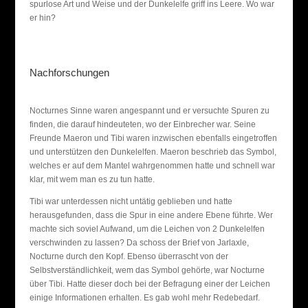
spurlose Art und Weise und der Dunkelelfe griff ins Leere. Wo war
er hin?
Nachforschungen
Nocturnes Sinne waren angespannt und er versuchte Spuren zu
finden, die darauf hindeuteten, wo der Einbrecher war. Seine
Freunde Maeron und Tibi waren inzwischen ebenfalls eingetroffen
und unterstützen den Dunkelelfen. Maeron beschrieb das Symbol,
welches er auf dem Mantel wahrgenommen hatte und schnell war
klar, mit wem man es zu tun hatte.
Tibi war unterdessen nicht untätig geblieben und hatte
herausgefunden, dass die Spur in eine andere Ebene führte. Wer
machte sich soviel Aufwand, um die Leichen von 2 Dunkelelfen
verschwinden zu lassen? Da schoss der Brief von Jarlaxle,
Nocturne durch den Kopf. Ebenso überrascht von der
Selbstverständlichkeit, wem das Symbol gehörte, war Nocturne
über Tibi. Hatte dieser doch bei der Befragung einer der Leichen
einige Informationen erhalten. Es gab wohl mehr Redebedarf.