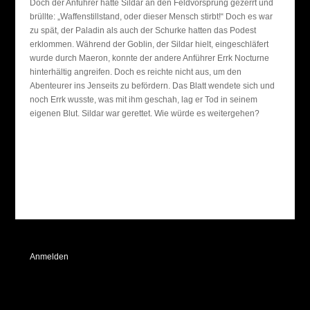
Doch der Anführer hatte Sildar an den Feldvorsprung gezerrt und
brüllte: „Waffenstillstand, oder dieser Mensch stirbt!“ Doch es war
zu spät, der Paladin als auch der Schurke hatten das Podest
erklommen. Während der Goblin, der Sildar hielt, eingeschläfert
wurde durch Maeron, konnte der andere Anführer Errk Nocturne
hinterhältig angreifen. Doch es reichte nicht aus, um den
Abenteurer ins Jenseits zu befördern. Das Blatt wendete sich und
noch Errk wusste, was mit ihm geschah, lag er Tod in seinem
eigenen Blut. Sildar war gerettet. Wie würde es weitergehen?
Anmelden