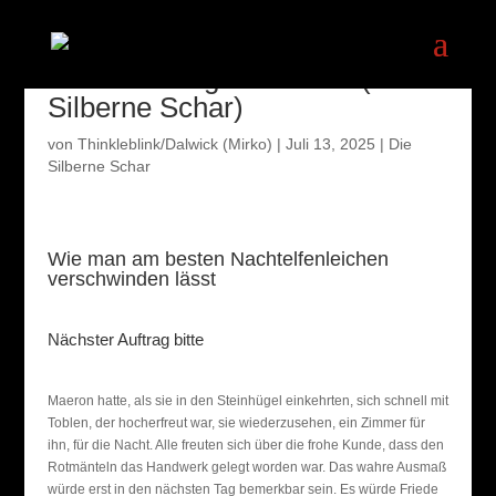
Die Befreiung von Sildar (Die
Silberne Schar)
von
Thinkleblink/Dalwick (Mirko)
|
Juli 13, 2025
|
Die
Silberne Schar
Wie man am besten Nachtelfenleichen
verschwinden lässt
Nächster Auftrag bitte
Maeron hatte, als sie in den Steinhügel einkehrten, sich schnell mit
Toblen, der hocherfreut war, sie wiederzusehen, ein Zimmer für
ihn, für die Nacht. Alle freuten sich über die frohe Kunde, dass den
Rotmänteln das Handwerk gelegt worden war. Das wahre Ausmaß
würde erst in den nächsten Tag bemerkbar sein. Es würde Friede