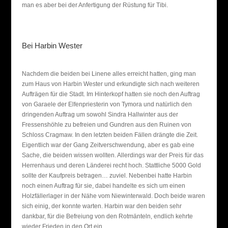
man es aber bei der Anfertigung der Rüstung für Tibi.
Bei Harbin Wester
Nachdem die beiden bei Linene alles erreicht hatten, ging man
zum Haus von Harbin Wester und erkundigte sich nach weiteren
Aufträgen für die Stadt. Im Hinterkopf hatten sie noch den Auftrag
von Garaele der Elfenpriesterin von Tymora und natürlich den
dringenden Auftrag um sowohl Sindra Hallwinter aus der
Fressenshöhle zu befreien und Gundren aus den Ruinen von
Schloss Cragmaw. In den letzten beiden Fällen drängte die Zeit.
Eigentlich war der Gang Zeitverschwendung, aber es gab eine
Sache, die beiden wissen wollten. Allerdings war der Preis für das
Herrenhaus und deren Länderei recht hoch. Stattliche 5000 Gold
sollte der Kaufpreis betragen… zuviel. Nebenbei hatte Harbin
noch einen Auftrag für sie, dabei handelte es sich um einen
Holzfällerlager in der Nähe vom Niewinterwald. Doch beide waren
sich einig, der konnte warten. Harbin war den beiden sehr
dankbar, für die Befreiung von den Rotmänteln, endlich kehrte
wieder Frieden in den Ort ein.