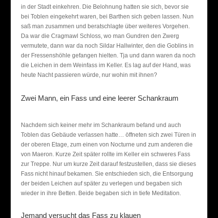
in der Stadt einkehren. Die Belohnung hatten sie sich, bevor sie
bei Toblen eingekehrt waren, bei Barthen sich geben lassen. Nun
saß man zusammen und beratschlagte über weiteres Vorgehen.
Da war die Cragmawl Schloss, wo man Gundren den Zwerg
vermutete, dann war da noch Sildar Hallwinter, den die Goblins in
der Fressenshöhle gefangen hielten. Tja und dann waren da noch
die Leichen in dem Weinfass im Keller. Es lag auf der Hand, was
heute Nacht passieren würde, nur wohin mit ihnen?
Zwei Mann, ein Fass und eine leerer Schankraum
Nachdem sich keiner mehr im Schankraum befand und auch
Toblen das Gebäude verlassen hatte… öffneten sich zwei Türen in
der oberen Etage, zum einen von Nocturne und zum anderen die
von Maeron. Kurze Zeit später rollte im Keller ein schweres Fass
zur Treppe. Nur um kurze Zeit darauf festzustellen, dass sie dieses
Fass nicht hinauf bekamen. Sie entschieden sich, die Entsorgung
der beiden Leichen auf später zu verlegen und begaben sich
wieder in ihre Betten. Beide begaben sich in tiefe Meditation.
Jemand versucht das Fass zu klauen