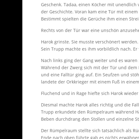
Geschenk. Tadaa, einen Köcher mit unendlich v
der Geschichte. Voran kam eine Tür mit einem 
Bestimmt spielten die Gerüche ihm einen Streic
Rechts von der Tür war eine unschön anzusehe
Harok grinste. Sie musste verschönert werden.
Sein Trupp machte es ihm vorbildlich nach. Er w
Nach links ging der Gang weiter und es waren
Während der Zwerg sich mit der Tür und dem B
und eine Falltür ging auf. Ein Seufzen und stö
landete der Orkkrieger mit einem Fuß in einem
Fluchend und in Rage hiefte sich Harok wieder 
Diesmal machte Harok alles richtig und die Fall
Trupp erkundete den Rümpelraum während Harok
Beben durchdrang den Stollen und einzelne St
Der Rümpelraum stellte sich tatsächlich als 
Ende nach oben führte gab es nichts erwähnen