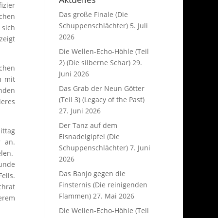
izier
Das große Finale (Die
ichen
Schuppenschlächter)
5. Juli
 sich
2026
zeigt
Die Wellen-Echo-Höhle (Teil
2) (Die silberne Schar)
29.
schen
Juni 2026
m mit
Das Grab der Neun Götter
enden
(Teil 3) (Legacy of the Past)
deres
27. Juni 2026
Der Tanz auf dem
ittag
Eisnadelgipfel (Die
r an.
Schuppenschlächter)
7. Juni
elen.
2026
eunde
Das Banjo gegen die
ells.
Finsternis (Die reinigenden
chrat
Flammen)
27. Mai 2026
gerem
Die Wellen-Echo-Höhle (Teil