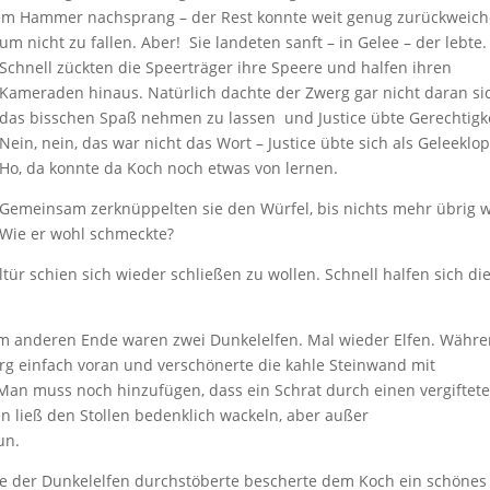
em Hammer nachsprang – der Rest konnte weit genug zurückweich
um nicht zu fallen. Aber! Sie landeten sanft – in Gelee – der lebte.
Schnell zückten die Speerträger ihre Speere und halfen ihren
Kameraden hinaus. Natürlich dachte der Zwerg gar nicht daran si
das bisschen Spaß nehmen zu lassen und Justice übte Gerechtigke
Nein, nein, das war nicht das Wort – Justice übte sich als Geleeklop
Ho, da konnte da Koch noch etwas von lernen.
Gemeinsam zerknüppelten sie den Würfel, bis nichts mehr übrig w
Wie er wohl schmeckte?
ltür schien sich wieder schließen zu wollen. Schnell halfen sich di
 am anderen Ende waren zwei Dunkelelfen. Mal wieder Elfen. Währ
g einfach voran und verschönerte die kahle Steinwand mit
 Man muss noch hinzufügen, dass ein Schrat durch einen vergiftet
en ließ den Stollen bedenklich wackeln, aber außer
un.
ste der Dunkelelfen durchstöberte bescherte dem Koch ein schönes