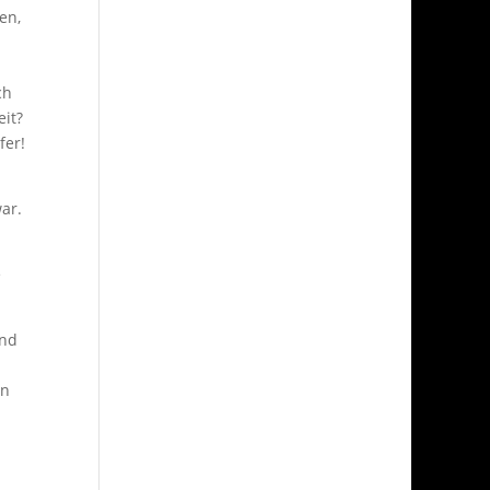
en,
ch
it?
fer!
ar.
e
end
en