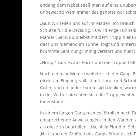
entlang dem Nebel stieß man auf eine unüberw
unbewacht! Wem immer das gehörte war schön 
„Gut! Wir teilen uns auf ihr Maden. Ich brauch
Schütze für die Deckung. Es wird enge Tunnelkä
Manier „Sera, du bleibst mit dem Trupp hier u
dass uns niemand im Tunnel folgt und hinterrück
brummte Sera nur grimmig verstört und hielt i
„Hrmpf“ kam es aus Harok und die Truppe teilt
Nach ein paar Metern weitete sich der Gang. E
direkt am Eingang, voll ist mit Unrat und Schra
Guten und ein jeder konnte sich denken, wa
in der Vorhut pirschten sich die Truppe weiter
ihr zustand.
In einem langen Gang roch es förmlich nach Fa
entsprechende Anweisungen. In den Wänden war
als diese zu beurteilen. „Ha, billig Plunder.
‚klick‘ und ein Großteil des Gangs öffnete sich 