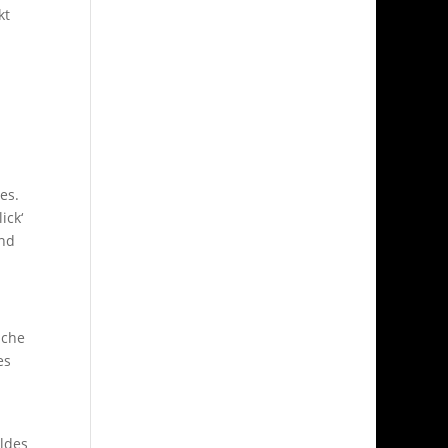
kt
es.
ick‘
end
iche
es
ldes