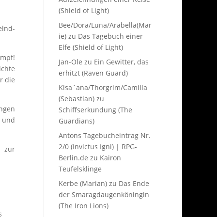
(Shield of Light)
Bee/Dora/Luna/Arabella(Mar
elnd-
ie)
zu
Das Tagebuch einer
Elfe (Shield of Light)
ampf!
Jan-Ole
zu
Ein Gewitter, das
chte
erhitzt (Raven Guard)
r die
Kisa´ana/Thorgrim/Camilla
(Sebastian)
zu
angen
Schiffserkundung (The
t und
Guardians)
Antons Tagebucheintrag Nr.
2/0 (Invictus Igni) | RPG-
 zur
Berlin.de
zu
Kairon
Teufelsklinge
Kerbe (Marian)
zu
Das Ende
der Smaragdaugenköningin
(The Iron Lions)
s