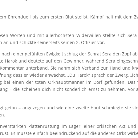
nem Ehrenduell bis zum ersten Blut stellst. Kämpf halt mit dem Z
sen Worten und mit allerhöchsten Widerwillen stellte sich Ser
an und schickte seinerseits seinen 2. Offizier vor.
 nach einer gefühlten Ewigkeit schlug der Schrat Sera den Zopf ab
üllte Harok und deutete auf den Gewinner, während Sera eingesch
 Kommentar unterband. Sie nahm sich Verband zur Hand und kn
offnung dass er wieder anwächst. „Du Harok“ sprach der Zwerg, „ic
ng bei einen der toten Orkhauptmänner im Dorf gefunden. Das
ang – die scheinen dich nicht sonderlich ernst zu nehmen. Vor 
agt getan – angezogen und wie eine zweite Haut schmiegte sie si
en.
verstärkten Plattenrüstung im Lager, einer orkischen Axt un
rust. Es musste einfach beeindruckend auf die anderen Orks wirk