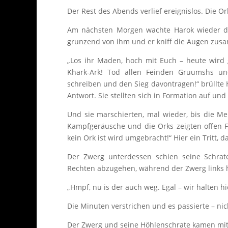
Der Rest des Abends verlief ereignislos. Die 
Am nächsten Morgen wachte Harok wieder dur
grunzend von ihm und er kniff die Augen zusam
„Los ihr Maden, hoch mit Euch – heute wird
Khark-Ark! Tod allen Feinden Gruumshs un
schreiben und den Sieg davontragen!“ brüllte 
Antwort. Sie stellten sich in Formation auf und
Und sie marschierten, mal wieder, bis die M
Kampfgeräusche und die Orks zeigten offen 
kein Ork ist wird umgebracht!“ Hier ein Tritt,
Der Zwerg unterdessen schien seine Schra
Rechten abzugehen, während der Zwerg links 
„Hmpf, nu is der auch weg. Egal – wir halten h
Die Minuten verstrichen und es passierte – nic
Der Zwerg und seine Höhlenschrate kamen mit 