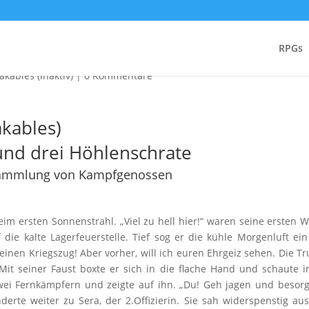
reakables)
RPGs
kables (inaktiv)
|
0 Kommentare
kables)
und drei Höhlenschrate
sammlung von Kampfgenossen
m ersten Sonnenstrahl. „Viel zu hell hier!“ waren seine ersten W
die kalte Lagerfeuerstelle. Tief sog er die kühle Morgenluft ei
r einen Kriegszug! Aber vorher, will ich euren Ehrgeiz sehen. Die T
“ Mit seiner Faust boxte er sich in die flache Hand und schaute i
 zwei Fernkämpfern und zeigte auf ihn. „Du! Geh jagen und besor
derte weiter zu Sera, der 2.Offizierin. Sie sah widerspenstig aus