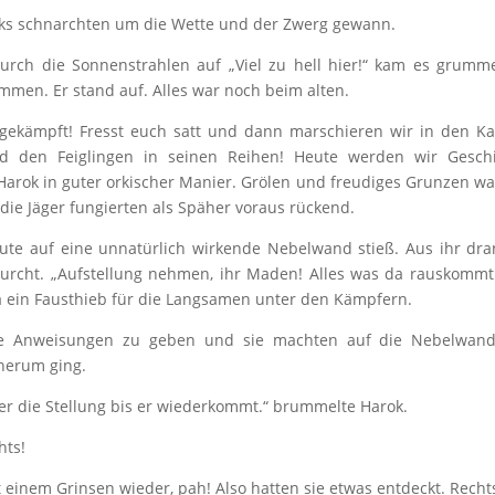
Orks schnarchten um die Wette und der Zwerg gewann.
ch die Sonnenstrahlen auf „Viel zu hell hier!“ kam es grumm
men. Er stand auf. Alles war noch beim alten.
 gekämpft! Fresst euch satt und dann marschieren wir in den K
d den Feiglingen in seinen Reihen! Heute werden wir Geschi
Harok in guter orkischer Manier. Grölen und freudiges Grunzen wa
 die Jäger fungierten als Späher voraus rückend.
eute auf eine unnatürlich wirkende Nebelwand stieß. Aus ihr dr
Furcht. „Aufstellung nehmen, ihr Maden! Alles was da rauskomm
 da ein Fausthieb für die Langsamen unter den Kämpfern.
te Anweisungen zu geben und sie machten auf die Nebelwand
herum ging.
ier die Stellung bis er wiederkommt.“ brummelte Harok.
hts!
einem Grinsen wieder, pah! Also hatten sie etwas entdeckt. Recht