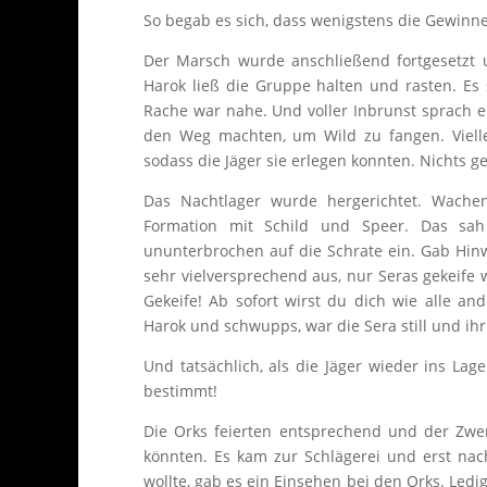
So begab es sich, dass wenigstens die Gewinne
Der Marsch wurde anschließend fortgesetzt 
Harok ließ die Gruppe halten und rasten. Es
Rache war nahe. Und voller Inbrunst sprach e
den Weg machten, um Wild zu fangen. Vielle
sodass die Jäger sie erlegen konnten. Nichts g
Das Nachtlager wurde hergerichtet. Wachen
Formation mit Schild und Speer. Das sa
ununterbrochen auf die Schrate ein. Gab Hinw
sehr vielversprechend aus, nur Seras gekeife 
Gekeife! Ab sofort wirst du dich wie alle 
Harok und schwupps, war die Sera still und i
Und tatsächlich, als die Jäger wieder ins Lage
bestimmt!
Die Orks feierten entsprechend und der Zwe
könnten. Es kam zur Schlägerei und erst na
wollte, gab es ein Einsehen bei den Orks. Ledi