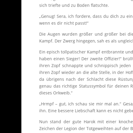
sich triefte und zu Boden flatschte.
„Genug! Sera, ich fordere, dass du dich zu ei
wenn es dir nicht passt!“
Die Augen wurden größer und größer bei die
Kampf. Der Zwerg hingegen, sah es als ungleich 
Ein episch tollpatischer Kampf entbrannte und
haben einen Sieger! Der zweite Offizier!“ br
ihren Zopf schnappte und schnippisch jeden
ihren Zopf wieder an die alte Stelle, in der H
da übrigens nach der Schlacht diese Rüstu
genau das richtige Statussymbol für deinen R
dieses Orkweib.“
„Hrmpf – gut, ich schau sie mir mal an.“ Ges
ihn. Eine bessere Liebschaft kann es nicht geb
Nun stand der gute Harok mit einer knochen
Zeichen der Legion der Totgeweihten auf der B