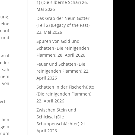
1) (Die silberne Schar)
26.
Mai 2026
rung.
Das Grab der Neun Götter
Seine
(Teil 2) (Legacy of the Past)
h auf
23. Mai 2026
n und
Spuren von Gold und
Schatten (Die reinigenden
Flammen)
28. April 2026
esmal
eder
Feuer und Schatten (Die
s sah
reinigenden Flammen)
22.
einem
April 2026
d von
Schatten in der Fischerhütte
(Die reinigenden Flammen)
22. April 2026
ert –
Zwischen Stein und
Schicksal (Die
achen
Schuppenschlächter)
21.
ügeln
April 2026
er um