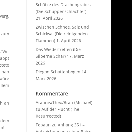
Schätze des Drachengrabes
(Die Schuppenschlächter)
werg,
21. April 2026
Zwischen Schnee, Salz und
a zum
Schicksal (Die reinigenden
Flammen)
1. April 2026
Das Wiedertreffen (Die
.“Wir
Silberne Schar)
17. März
nappt
2026
otete
h hab
Diegon Schattenbogen
14.
 wäre
März 2026
allem
Kommentare
Arannis/Theo/Bran (Michael)
ch an
zu
Auf der Flucht (The
Resurrected)
d dem
Tebaun
zu
Anhang 351 –
en!
Aufzeichnungen einer Reise