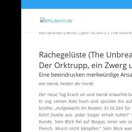
Rachegelüste (The Unb
von
Grumpf (Hemi)
|
Juni 16, 2015
|
The Unbrea
Rachegelüste (The Unbrea
Der Orktrupp, ein Zwerg 
Eine beeindrucken merkwürdige An
von Harok, Henker der Horde
Der neue Tag brach an und Harok erwachte bei
Er zog seinen Rotz hoch und spuckte ihn auf 
brüllte: „Aufgewacht ihr Maden. Es ist Zeit fü
führt Duelle aus. Jeder Sieger erhält Futter!
Runde. Sein Blick fiel auf Borgas, einer von
Fleisch. Musst nicht kämpfen.“ Sein Blick wan