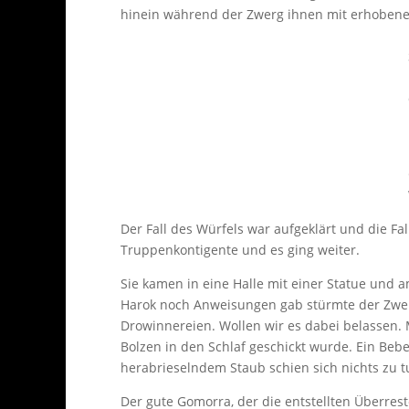
hinein während der Zwerg ihnen mit erhoben
Der Fall des Würfels war aufgeklärt und die Fal
Truppenkontigente und es ging weiter.
Sie kamen in eine Halle mit einer Statue und
Harok noch Anweisungen gab stürmte der Zwer
Drowinnereien. Wollen wir es dabei belassen.
Bolzen in den Schlaf geschickt wurde. Ein Beb
herabrieselndem Staub schien sich nichts zu t
Der gute Gomorra, der die entstellten Überre