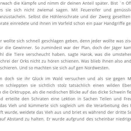
erwach die Kämpfe und nimm dir deinen Anteil später. Bist ´n Off
s sie sich nicht zwiemal sagen. Mit Feuereifer und genüssl
anzustacheln. Selbst die Höhlenschrate und der Zwerg gesellten
hrate einredete und ihnen im Vorfeld schon ein paar Handgriffe ge
r wollte sich schnell geschlagen geben, denn jeder wollte was zi
r die Gewinner. So zumindest war der Plan, doch der Jäger ka
l die Tiere verscheucht haben, sagte Harok, was die umsteh
hrei der Orks nicht zu hören schienen. Was blieb ihnen also an
schieren. Und so machten sie sich auf gen Nordwesten.
ten doch sie ihr Glück im Wald versuchen und als sie gegen M
schleppten sie sichtlich stolz tatsächlich einen wilden Ebe
ie Orktruppe, als die neidischen Blicke auf das dicke Schwein fi
 erteilte den Schraten eine Lektion in Sachen Teilen und Fr
das Vieh und kümmerte sich sogleich um die Verarbeitung des F
ft wurde, weidete das Vieh aus und briet es während der dritte S
auf Abstand zu halten. Er wurde aufgrund des scheinbar niedri