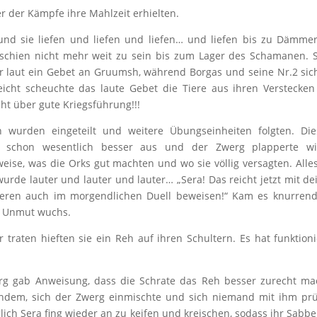
r der Kämpfe ihre Mahlzeit erhielten.
und sie liefen und liefen und liefen… und liefen bis zu Dämme
 schien nicht mehr weit zu sein bis zum Lager des Schamanen. 
r laut ein Gebet an Gruumsh, während Borgas und seine Nr.2 sic
icht scheuchte das laute Gebet die Tiere aus ihren Verstecke
eht über gute Kriegsführung!!!
 wurden eingeteilt und weitere Übungseinheiten folgten. Di
h schon wesentlich besser aus und der Zwerg plapperte wi
eise, was die Orks gut machten und wo sie völlig versagten. Alle
wurde lauter und lauter und lauter… „Sera! Das reicht jetzt mit d
anderen auch im morgendlichen Duell beweisen!“ Kam es knurren
hr Unmut wuchs.
r traten hieften sie ein Reh auf ihren Schultern. Es hat funktioni
rg gab Anweisung, dass die Schrate das Reh besser zurecht m
chdem, sich der Zwerg einmischte und sich niemand mit ihm pr
glich Sera fing wieder an zu keifen und kreischen, sodass ihr Sabb