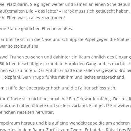
iel Platz darin. Sie gingen weiter und kamen an einen Scheidepun
aufgemalten Bild – das lebte? – Harok muss sich getäuscht haben.
h. Elfen war ja alles zuzutrauen!
ne Statue göttlichen Elfenausmaßes.
 Er bohrte sich in die Nase und schnippste Popel gegen die Statue.
ar so stolz auf sie!
 zwei Truhen zu sehen und dahinter ein Raum ähnlich des Eingang
ildchen beschäftigte erkundete Harok den Gang und es machte ‚kl
hnen war zu hören. Der Anführer hatte die Fallen vergessen. Brüll
 Holzpfahl. Sein Trupp fühlte mit ihm und lachte entsprechend.
mit Hilfe der Speerträger hoch und die Falltür schloss sich.
tür öffnete sich nicht nochmal. ha! Ein Ork war lernfähig. Der restl
 die Truhen öffnete und sie leer vorfand. Echt jetzt? Ein weiter
einchen rieselten herunter.
Rümpelraum heraus und bis auf eine Wendeltreppe die am anderen
swertes in dem Raum. Zurück zum Zwerg. Er hat das Rätsel des Bi