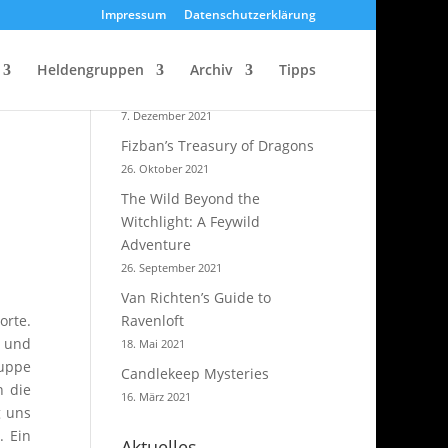
Impressum
Datenschutzerklärung
Heldengruppen
Strixhaven – A Curriculum of
Archiv
Tipps
Chaos
7. Dezember 2021
Fizban’s Treasury of Dragons
26. Oktober 2021
The Wild Beyond the
Witchlight: A Feywild
Adventure
26. September 2021
Van Richten’s Guide to
orte.
Ravenloft
n und
18. Mai 2021
ruppe
Candlekeep Mysteries
n die
16. März 2021
g uns
. Ein
Aktuelles