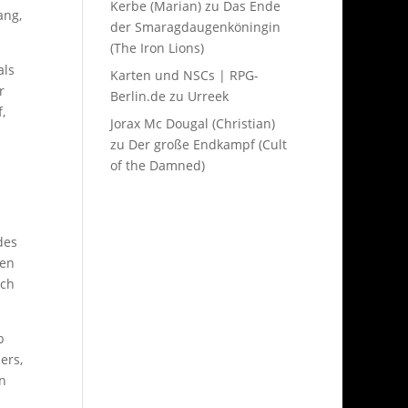
Kerbe (Marian)
zu
Das Ende
ang,
der Smaragdaugenköningin
(The Iron Lions)
als
Karten und NSCs | RPG-
r
Berlin.de
zu
Urreek
,
Jorax Mc Dougal (Christian)
zu
Der große Endkampf (Cult
of the Damned)
des
ten
ich
b
ers,
on