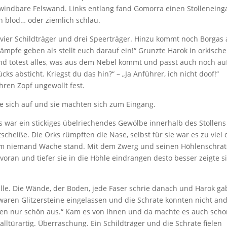
indbare Felswand. Links entlang fand Gomorra einen Stolleneing
blöd… oder ziemlich schlau.
 vier Schildträger und drei Speerträger. Hinzu kommt noch Borgas 
mpfe geben als stellt euch darauf ein!“ Grunzte Harok in orkische
nd tötest alles, was aus dem Nebel kommt und passt auch noch auf
s absticht. Kriegst du das hin?“ – „Ja Anführer, ich nicht doof!“
hren Zopf ungewollt fest.
e sich auf und sie machten sich zum Eingang.
s war ein stickiges übelriechendes Gewölbe innerhalb des Stollens
tscheiße. Die Orks rümpften die Nase, selbst für sie war es zu viel 
rum niemand Wache stand. Mit dem Zwerg und seinen Höhlenschra
 voran und tiefer sie in die Höhle eindrangen desto besser zeigte s
lle. Die Wände, der Boden, jede Faser schrie danach und Harok ga
en Glitzersteine eingelassen und die Schrate konnten nicht and
 Sehen nur schön aus.“ Kam es von Ihnen und da machte es auch sch
Falltürartig. Überraschung. Ein Schildträger und die Schrate fielen