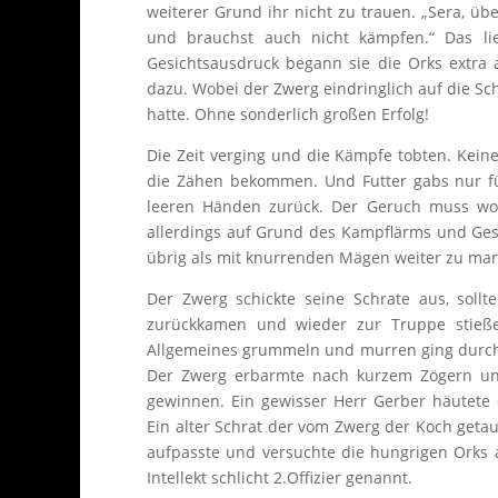
weiterer Grund ihr nicht zu trauen. „Sera, üb
und brauchst auch nicht kämpfen.“ Das lie
Gesichtsausdruck begann sie die Orks extra 
dazu. Wobei der Zwerg eindringlich auf die Sc
hatte. Ohne sonderlich großen Erfolg!
Die Zeit verging und die Kämpfe tobten. Keine
die Zähen bekommen. Und Futter gabs nur fü
leeren Händen zurück. Der Geruch muss woh
allerdings auf Grund des Kampflärms und Gesc
übrig als mit knurrenden Mägen weiter zu mar
Der Zwerg schickte seine Schrate aus, soll
zurückkamen und wieder zur Truppe stießen 
Allgemeines grummeln und murren ging durch d
Der Zwerg erbarmte nach kurzem Zögern und
gewinnen. Ein gewisser Herr Gerber häutete 
Ein alter Schrat der vom Zwerg der Koch getau
aufpasste und versuchte die hungrigen Orks 
Intellekt schlicht 2.Offizier genannt.