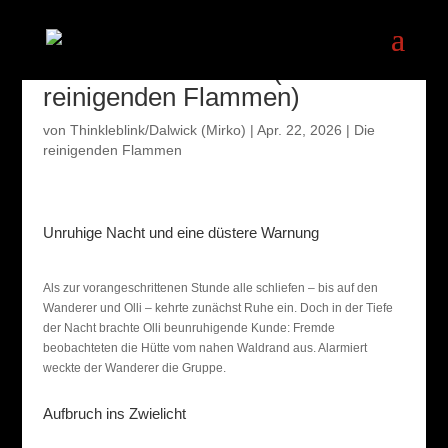
Feuer und Schatten (Die
reinigenden Flammen)
von
Thinkleblink/Dalwick (Mirko)
|
Apr. 22, 2026
|
Die
reinigenden Flammen
Unruhige Nacht und eine düstere Warnung
Als zur vorangeschrittenen Stunde alle schliefen – bis auf den
Wanderer und Olli – kehrte zunächst Ruhe ein. Doch in der Tiefe
der Nacht brachte Olli beunruhigende Kunde: Fremde
beobachteten die Hütte vom nahen Waldrand aus. Alarmiert
weckte der Wanderer die Gruppe.
Aufbruch ins Zwielicht