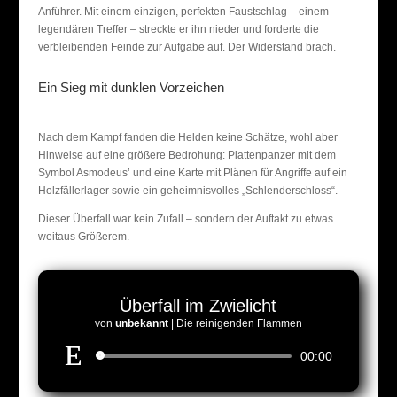
Anführer. Mit einem einzigen, perfekten Faustschlag – einem
legendären Treffer – streckte er ihn nieder und forderte die
verbleibenden Feinde zur Aufgabe auf. Der Widerstand brach.
Ein Sieg mit dunklen Vorzeichen
Nach dem Kampf fanden die Helden keine Schätze, wohl aber
Hinweise auf eine größere Bedrohung: Plattenpanzer mit dem
Symbol Asmodeus’ und eine Karte mit Plänen für Angriffe auf ein
Holzfällerlager sowie ein geheimnisvolles „Schlenderschloss“.
Dieser Überfall war kein Zufall – sondern der Auftakt zu etwas
weitaus Größerem.
Überfall im Zwielicht
von
unbekannt
|
Die reinigenden Flammen
Audio-
00:00
Player