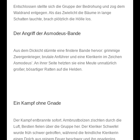
Entschlossen stellte sich die Gruppe der Bedrohung und zog dem
Waldrand entgegen. Als das Zwielicht die Bäume in lange
Schatten tauchte, brach plötzlich die Hölle los.
Der Angriff der Asmodeus-Bande
Aus dem Dickicht stürmte eine finstere Bande hervor: grimmige
Zwergenkrieger, brutale Anführer und eine Klerikerin im Zeichen
Asmodeus’. An ihrer Seite hetzten sie eine Meute unnatürlich
großer, bösartiger Ratten auf die Helden.
Ein Kampf ohne Gnade
Der Kampf entbrannte sofort. Armbrustbolzen zischten durch die
Luft, Bestien fielen über die Gruppe her. Der Kleriker Schwefel
wurde früh schwer getroffen, während die feindliche Klerikerin
einen Dolch aus reinem Feuer beschwor und ihn gnadenlos