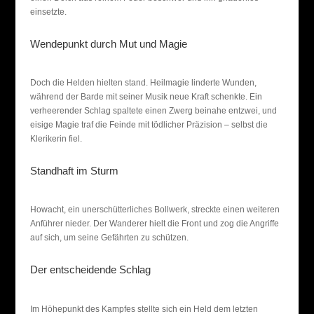
einsetzte.
Wendepunkt durch Mut und Magie
Doch die Helden hielten stand. Heilmagie linderte Wunden,
während der Barde mit seiner Musik neue Kraft schenkte. Ein
verheerender Schlag spaltete einen Zwerg beinahe entzwei, und
eisige Magie traf die Feinde mit tödlicher Präzision – selbst die
Klerikerin fiel.
Standhaft im Sturm
Howacht, ein unerschütterliches Bollwerk, streckte einen weiteren
Anführer nieder. Der Wanderer hielt die Front und zog die Angriffe
auf sich, um seine Gefährten zu schützen.
Der entscheidende Schlag
Im Höhepunkt des Kampfes stellte sich ein Held dem letzten