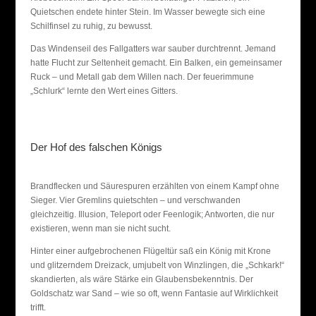
Quietschen endete hinter Stein. Im Wasser bewegte sich eine
Schilfinsel zu ruhig, zu bewusst.
Das Windenseil des Fallgatters war sauber durchtrennt. Jemand
hatte Flucht zur Seltenheit gemacht. Ein Balken, ein gemeinsamer
Ruck – und Metall gab dem Willen nach. Der feuerimmune
„Schlurk“ lernte den Wert eines Gitters.
Der Hof des falschen Königs
Brandflecken und Säurespuren erzählten von einem Kampf ohne
Sieger. Vier Gremlins quietschten – und verschwanden
gleichzeitig. Illusion, Teleport oder Feenlogik; Antworten, die nur
existieren, wenn man sie nicht sucht.
Hinter einer aufgebrochenen Flügeltür saß ein König mit Krone
und glitzerndem Dreizack, umjubelt von Winzlingen, die „Schkark!“
skandierten, als wäre Stärke ein Glaubensbekenntnis. Der
Goldschatz war Sand – wie so oft, wenn Fantasie auf Wirklichkeit
trifft.