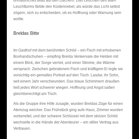
unnatürliches Blau auf den Dächern. Das Leuchten des alten
Leuchtturms färbte den Küstennebel, als würde das Licht selbst
zögern, sich zu entscheiden, ob es Hoffnung oder Warnung sein
wollte.
Breldas Bitte
Im Gasthof mit dem berühmten Schild – ein Fisch mit erhobenen
Boxhandschuhen – empfing Brelda Venkervale die Helden mit
einem Blick, der Sorge verriet, und einer Stimme, die Wärme
versprach. Zwischen gebratenem Fisch und kräftigem Ei legte sie
vorsichtig ein gemaltes Portrait auf den Tisch: Lasdar, ihr Sohn,
seit einem Jahr verschwunden. Das blaue Schimmern draußen
ließ jedes Wort schwerer wiegen. Hoffnung und Angst saßen
gleichberechtigt am Tisch.
Als die Gruppe ihre Hilfe zusagte, wurden Breldas Züge für einen
Atemzug weicher. Das Frühstück ging aufs Haus, Zimmer wurden
vorbereitet, und der schwere Schlüssel mit dem stolzen Schild
wechselte in die Hände der Abenteurer – ein stiller Vertrag aus
Vertrauen.