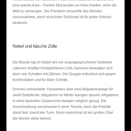
eine warme Aura – Funken Mut tanzten an ihren Kanten, ohne die
Welt zu versengen. Die Priesterin versuchte das Wunder
nachzuahmen, doch nicht jeder Schlüssel ist für jedes Schloss
bestimmt.
Nebel und falsche Zölle
Die Brücke lag im Nebel wie ein unausgesprochener Gedanke.
Laternen tropften honigfarbenes Licht, Ganoven bewegten sich
darin wie Schatten mit Zähnen. Die Gruppe entschied sich gegen
Konfrontation und für klare Schritte.
Drinnen verhandelte Yinyasmera über eine Alligatorenplage für
zwölf Goldstücke. Alligatoren im Winter klangen absurd. Alligatoren
in einer tauenden Zauberzone klangen möglich genug. Die
Ausschreibung verschwand in einer Tasche, doch die Priorität
stand fest: zuerst der Turm. Denn manchmal ist ein großes Übel
die Wurzel vieler kleiner.