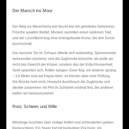
Der Marsch ins Moor
Der Weg ins Marschland war feucht wie ein gehütetes Geheimnis.
Frösche quakten Beifall, Mücken summten einen rastlosen Takt,
und der Leuchtturm trug eine eisengefasste Krone, die den Dunst
durchschnitt.
Die morsche Tür im Torhaus öffnete sich widerwillig, Spinnennetze
verbrannten zischend, und die Zugbrücke knirschte, als prüfe sie
nicht das Gewicht der Körper, sondern das der Entschlossenheit.
Seile spannten sich, Ketten sangen. Einer flog, ein anderer sprang
– 3,6 Meter sind auf Papier klein, im Herzen aber eine Prüfung.
Die Brücke hielt nicht, Howacht durchbrach die Zugbrücke und
steckte zusammen mit Phil im Schlamm erstmal fest, die anderen
halfen sie herauszuziehen.
Rost, Schleim und Wille
Winzlinge huschten über rostige Ketten und schleuderten gelben
Klebeschleim. Ein Speer traf mit beiläufiger Präzision, ein