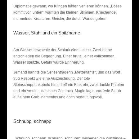
Diplomatie gewann, wo Klingen hätten verlieren können. „Böses
kommt von unten“, warnten die kleinen Stimmen. Kriechende,
murmelnde Kreaturen. Geister, die durch Wände gehen.
Wasser, Stahl und ein Spitzname
Am Wasser bewachte der Schlurk eine Leiche. Zwei Hiebe
entschieden die Begegnung. Einer brutal, einer vollkommen.
Wasser spritzte, Gefahr wurde Erinnerung.
Jemand nannte die Sensenträgerin „Metzeltante“, und das Wort
trug Respekt wie eine Auszeichnung. Der tote
Steinschuppenkobold hinterließ ein Blasrohr, zwei dunkle Phiolen
und ein Amulett, das nach Gott roch. Magie lag darauf wie Staub
auf einem Grab, namenlos und doch bedeutungsvoll.
Schnupp, schnapp
„Schnupp, schnapp, schnapp, schnupp“, wisperten die Winzlinge –