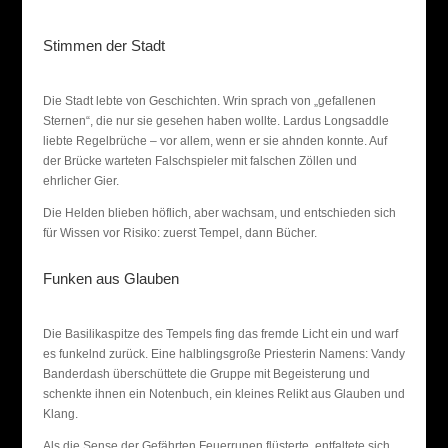
Stimmen der Stadt
Die Stadt lebte von Geschichten. Wrin sprach von „gefallenen
Sternen“, die nur sie gesehen haben wollte. Lardus Longsaddle
liebte Regelbrüche – vor allem, wenn er sie ahnden konnte. Auf
der Brücke warteten Falschspieler mit falschen Zöllen und
ehrlicher Gier.
Die Helden blieben höflich, aber wachsam, und entschieden sich
für Wissen vor Risiko: zuerst Tempel, dann Bücher.
Funken aus Glauben
Die Basilikaspitze des Tempels fing das fremde Licht ein und warf
es funkelnd zurück. Eine halblingsgroße Priesterin Namens:
Vandy
Banderdash
überschüttete die Gruppe mit Begeisterung und
schenkte ihnen ein Notenbuch, ein kleines Relikt aus Glauben und
Klang.
Als die Sense der Gefährten Feuerrunen flüsterte, entfaltete sich