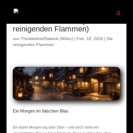
Das blaue Leuchten (Die
reinigenden Flammen)
von
Thinkleblink/Dalwick (Mirko)
|
Feb. 18, 2026
|
Die
reinigenden Flammen
Ein Morgen im falschen Blau
Ein klarer Morgen lag über Otari – und doch ruhte ein