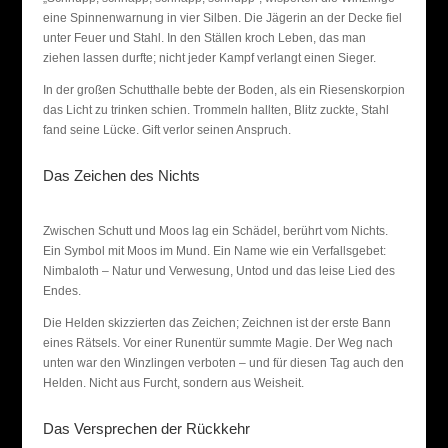
eine Spinnenwarnung in vier Silben. Die Jägerin an der Decke fiel
unter Feuer und Stahl. In den Ställen kroch Leben, das man
ziehen lassen durfte; nicht jeder Kampf verlangt einen Sieger.
In der großen Schutthalle bebte der Boden, als ein Riesenskorpion
das Licht zu trinken schien. Trommeln hallten, Blitz zuckte, Stahl
fand seine Lücke. Gift verlor seinen Anspruch.
Das Zeichen des Nichts
Zwischen Schutt und Moos lag ein Schädel, berührt vom Nichts.
Ein Symbol mit Moos im Mund. Ein Name wie ein Verfallsgebet:
Nimbaloth – Natur und Verwesung, Untod und das leise Lied des
Endes.
Die Helden skizzierten das Zeichen; Zeichnen ist der erste Bann
eines Rätsels. Vor einer Runentür summte Magie. Der Weg nach
unten war den Winzlingen verboten – und für diesen Tag auch den
Helden. Nicht aus Furcht, sondern aus Weisheit.
Das Versprechen der Rückkehr