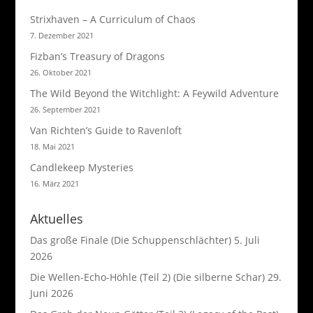
Strixhaven – A Curriculum of Chaos
7. Dezember 2021
Fizban’s Treasury of Dragons
26. Oktober 2021
The Wild Beyond the Witchlight: A Feywild Adventure
26. September 2021
Van Richten’s Guide to Ravenloft
18. Mai 2021
Candlekeep Mysteries
16. März 2021
Aktuelles
Das große Finale (Die Schuppenschlächter)
5. Juli
2026
Die Wellen-Echo-Höhle (Teil 2) (Die silberne Schar)
29.
Juni 2026