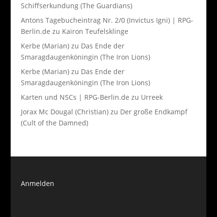
Schiffserkundung (The Guardians)
Antons Tagebucheintrag Nr. 2/0 (Invictus Igni) | RPG-
Berlin.de
zu
Kairon Teufelsklinge
Kerbe (Marian)
zu
Das Ende der
Smaragdaugenköningin (The Iron Lions)
Kerbe (Marian)
zu
Das Ende der
Smaragdaugenköningin (The Iron Lions)
Karten und NSCs | RPG-Berlin.de
zu
Urreek
Jorax Mc Dougal (Christian)
zu
Der große Endkampf
(Cult of the Damned)
Anmelden