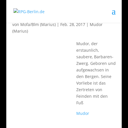
Mudor
von
Mofa/Blm (Marius)
|
Feb. 28, 2017
|
Mudor
(Marius)
Mudor, der
erstaunlich,
saubere, Barbaren-
Zwerg. Geboren und
aufgewachsen in
den Bergen. Seine
Vorliebe ist das
Zertreten von
Feinden mit den
Fuß
Mudor