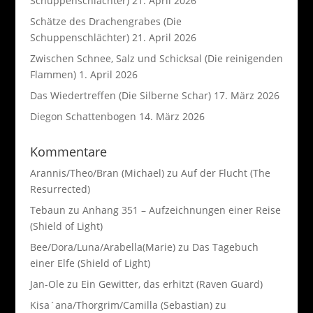
Schuppenschlächter)
21. April 2026
Schätze des Drachengrabes (Die
Schuppenschlächter)
21. April 2026
Zwischen Schnee, Salz und Schicksal (Die reinigenden
Flammen)
1. April 2026
Das Wiedertreffen (Die Silberne Schar)
17. März 2026
Diegon Schattenbogen
14. März 2026
Kommentare
Arannis/Theo/Bran (Michael)
zu
Auf der Flucht (The
Resurrected)
Tebaun
zu
Anhang 351 – Aufzeichnungen einer Reise
(Shield of Light)
Bee/Dora/Luna/Arabella(Marie)
zu
Das Tagebuch
einer Elfe (Shield of Light)
Jan-Ole
zu
Ein Gewitter, das erhitzt (Raven Guard)
Kisa´ana/Thorgrim/Camilla (Sebastian)
zu