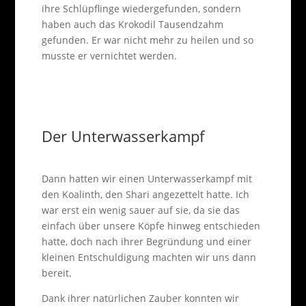
ihre Schlüpflinge wiedergefunden, sondern
haben auch das Krokodil Tausendzahm
gefunden. Er war nicht mehr zu heilen und so
musste er vernichtet werden.
Der Unterwasserkampf
Dann hatten wir einen Unterwasserkampf mit
den Koalinth, den Shari angezettelt hatte. Ich
war erst ein wenig sauer auf sie, da sie das
einfach über unsere Köpfe hinweg entschieden
hatte, doch nach ihrer Begründung und einer
kleinen Entschuldigung machten wir uns dann
bereit.
Dank ihrer natürlichen Zauber konnten wir