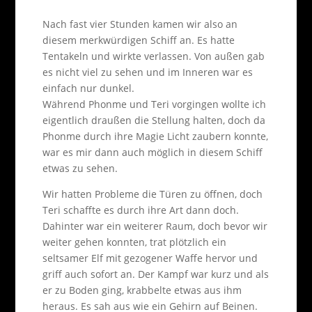
Nach fast vier Stunden kamen wir also an
diesem merkwürdigen Schiff an. Es hatte
Tentakeln und wirkte verlassen. Von außen gab
es nicht viel zu sehen und im Inneren war es
einfach nur dunkel.
Während Phonme und Teri vorgingen wollte ich
eigentlich draußen die Stellung halten, doch da
Phonme durch ihre Magie Licht zaubern konnte,
war es mir dann auch möglich in diesem Schiff
etwas zu sehen.
Wir hatten Probleme die Türen zu öffnen, doch
Teri schaffte es durch ihre Art dann doch.
Dahinter war ein weiterer Raum, doch bevor wir
weiter gehen konnten, trat plötzlich ein
seltsamer Elf mit gezogener Waffe hervor und
griff auch sofort an. Der Kampf war kurz und als
er zu Boden ging, krabbelte etwas aus ihm
heraus. Es sah aus wie ein Gehirn auf Beinen.