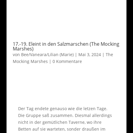
17.-19. Eleint in den Salzmarschen (The Mocking
Marshes)
von
Bee/Vaneara/Lilian (Marie)
|
Mai 3, 2024
|
The
Mocking Marshes
|
0 Kommentare
Der Tag endete genauso wie die letzen Tage.
Die Gruppe saß zusammen. Diesmal allerdings
nicht in der gemütlichen Taverne, wo ihre
Betten auf sie warteten, sonder draußen im