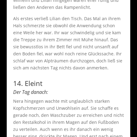
Wilhelm und Lilian hingegen waren eher ruhig und
ließen den Anderen das Rampenlicht.
Als erstes verließ Lilian den Tisch. Das Mal an ihrem
Hals schmerzte sie obwohl die Anwendung schon
eine Weile her war. Ihr war schwindelig und sie kam
die Treppe zu ihrem Zimmer mit Mühe hinauf. Das
sie bewusstlos in ihr Bett fiel und nicht unsanft auf
den Boden fiel, war wohl noch reine Glückssache. Ihr
schlaf war von Alpträumen durchzogen, doch ließ sie
sich am nächsten Tag nichts davon anmerken.
14. Eleint
Der Tag danach:
Nera hingegen wachte mit unglaublich starken
Kopfschmerzen und Unwohlsein auf. Sie schaffe es
gerade noch, den Waschzuber zu erreichen und nicht
den Restalkohol in ihrem Magen auf den Fußboden
zu verteilen. Auch wenn es ihr danach ein wenig
besser ging, drückte ihr Magen. Und erst nach einem