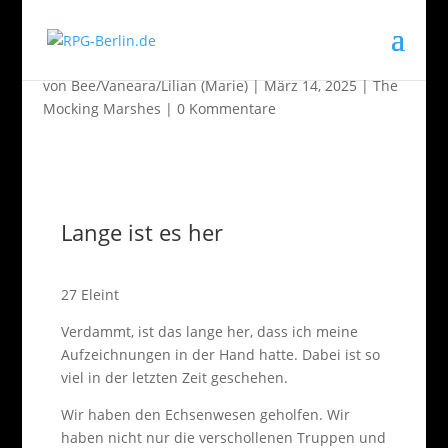
Tagebuch eines Halbling (The Mocking Marshes)
von
Bee/Vaneara/Lilian (Marie)
|
März 14, 2025
|
The
Mocking Marshes
|
0 Kommentare
Lange ist es her
27 Eleint
Verdammt, ist das lange her, dass ich meine
Aufzeichnungen in der Hand hatte. Dabei ist so
viel in der letzten Zeit geschehen.
Wir haben den Echsenwesen geholfen. Wir
haben nicht nur die verschollenen Truppen und