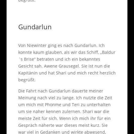
Gundarlun
Von Niewinter ging es nach Gundarlun. Ich
konnte kaum glauben, als wir das Schiff, „Baldur
´s Brise“ betraten und ich ein bekanntes
Gesicht sah. Awene Grausegel. Sie ist nun die
Kapitänin und hat Shari und mich recht herzlich
begrüßt.
Die Fahrt nach Gundarlun dauerte meiner
Meinung nach viel zu lange. Ich nutzte die Zeit
um mich mit Phonme und Teri zu unterhalten
um sie näher kennen zulernen. Shari war die
meiste Zeit für sich. Wenn ich mich ihr für ein
Gespräch näherte war dieses meist kurz. Sie
war viel in Gedanken und wirkte abwesend,