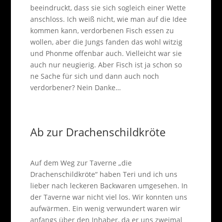
beeindruckt, dass sie sich sogleich einer Wette
anschloss. Ich weiß nicht, wie man auf die Idee
kommen kann, verdorbenen Fisch essen zu
wollen, aber die Jungs fanden das wohl witzig
und Phonme offenbar auch. Vielleicht war sie
auch nur neugierig. Aber Fisch ist ja schon so
ne Sache für sich und dann auch noch
verdorbener? Nein Danke…
Ab zur Drachenschildkröte
Auf dem Weg zur Taverne „die
Drachenschildkröte“ haben Teri und ich uns
lieber nach leckeren Backwaren umgesehen. In
der Taverne war nicht viel los. Wir konnten uns
aufwärmen. Ein wenig verwundert waren wir
anfangs über den Inhaber, da er uns zweimal