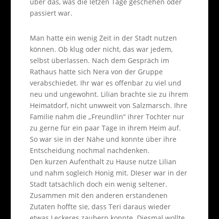
über das, was die letzen Tage geschehen oder
passiert war.
Man hatte ein wenig Zeit in der Stadt nutzen
können. Ob klug oder nicht, das war jedem,
selbst überlassen. Nach dem Gespräch im
Rathaus hatte sich Nera von der Gruppe
verabschiedet. Ihr war es offenbar zu viel und
neu und ungewohnt. Lilian brachte sie zu ihrem
Heimatdorf, nicht unwweit von Salzmarsch. Ihre
Familie nahm die „Freundlin“ ihrer Tochter nur
zu gerne für ein paar Tage in ihrem Heim auf.
So war sie in der Nähe und konnte über ihre
Entscheidung nochmal nachdenken.
Den kurzen Aufenthalt zu Hause nutze Lilian
und nahm sogleich Honig mit. DIeser war in der
Stadt tatsächlich doch ein wenig seltener.
Zusammen mit den anderen erstandenen
Zutaten hoffte sie, dass Teri daraus wieder
etwas Leckeres zaubern konnte. Diesmal wollte