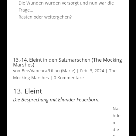
Die Wunden wurden versorgt und nun war die
Frage…
Rasten oder weitergehen?
13.-14. Eleint in den Salzmarschen (The Mocking
Marshes)
von
Bee/Vaneara/Lilian (Marie)
|
Feb. 3, 2024
|
The
Mocking Marshes
|
0 Kommentare
13. Eleint
Die Besprechung mit Eliander Feuerborn:
Nac
hde
m
die