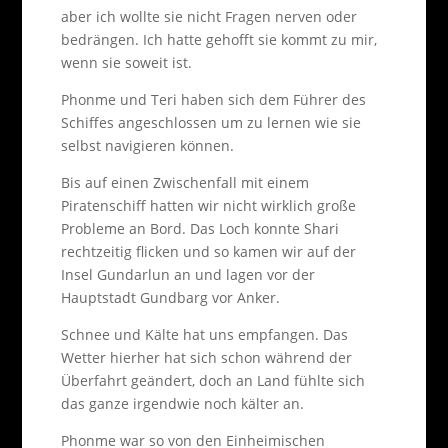
aber ich wollte sie nicht Fragen nerven oder
bedrängen. Ich hatte gehofft sie kommt zu mir,
wenn sie soweit ist.
Phonme und Teri haben sich dem Führer des
Schiffes angeschlossen um zu lernen wie sie
selbst navigieren können.
Bis auf einen Zwischenfall mit einem
Piratenschiff hatten wir nicht wirklich große
Probleme an Bord. Das Loch konnte Shari
rechtzeitig flicken und so kamen wir auf der
Insel Gundarlun an und lagen vor der
Hauptstadt Gundbarg vor Anker.
Schnee und Kälte hat uns empfangen. Das
Wetter hierher hat sich schon während der
Überfahrt geändert, doch an Land fühlte sich
das ganze irgendwie noch kälter an.
Phonme war so von den Einheimischen