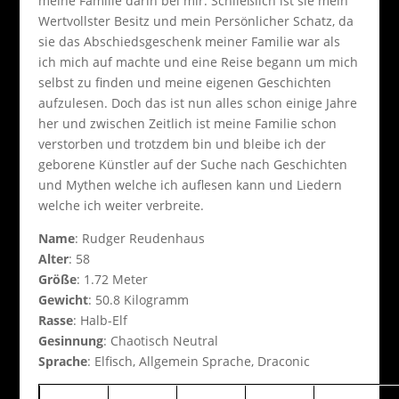
meine Familie darin bei mir. Schließlich ist sie mein
Wertvollster Besitz und mein Persönlicher Schatz, da
sie das Abschiedsgeschenk meiner Familie war als
ich mich auf machte und eine Reise begann um mich
selbst zu finden und meine eigenen Geschichten
aufzulesen. Doch das ist nun alles schon einige Jahre
her und zwischen Zeitlich ist meine Familie schon
verstorben und trotzdem bin und bleibe ich der
geborene Künstler auf der Suche nach Geschichten
und Mythen welche ich auflesen kann und Liedern
welche ich weiter verbreite.
Name
: Rudger Reudenhaus
Alter
: 58
Größe
: 1.72 Meter
Gewicht
: 50.8 Kilogramm
Rasse
: Halb-Elf
Gesinnung
: Chaotisch Neutral
Sprache
: Elfisch, Allgemein Sprache, Draconic