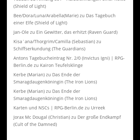
(Shield of Light)
Bee/Dora/Luna/Arabella(Marie)
zu
Das Tagebuch
einer Elfe (Shield of Light)
Jan-Ole
zu
Ein Gewitter, das erhitzt (Raven Guard)
Kisa´ana/Thorgrim/Camilla (Sebastian)
zu
Schiffserkundung (The Guardians)
Antons Tagebucheintrag Nr. 2/0 (Invictus Igni) | RPG-
Berlin.de
zu
Kairon Teufelsklinge
Kerbe (Marian)
zu
Das Ende der
Smaragdaugenköningin (The Iron Lions)
Kerbe (Marian)
zu
Das Ende der
Smaragdaugenköningin (The Iron Lions)
Karten und NSCs | RPG-Berlin.de
zu
Urreek
Jorax Mc Dougal (Christian)
zu
Der große Endkampf
(Cult of the Damned)