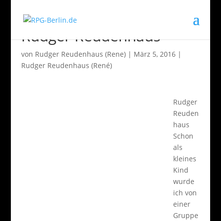
Rudger Reudenhaus
von
Rudger Reudenhaus (Rene)
|
März 5, 2016
|
Rudger Reudenhaus (René)
Rudger
Reuden
haus
Schon
als
kleines
Kind
wurde
ich von
einer
Gruppe