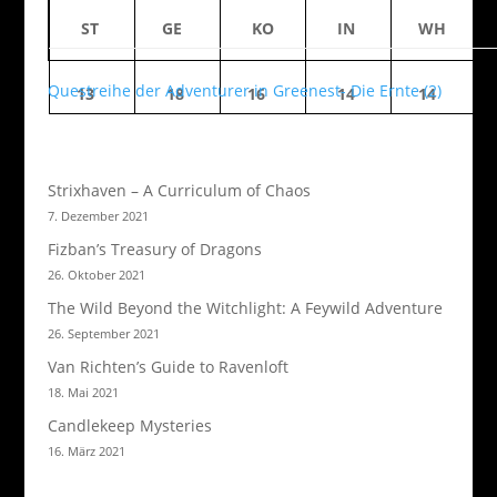
ST
GE
KO
IN
WH
Questreihe der Adventurer in Greenest- Die Ernte (2)
13
18
16
14
14
Strixhaven – A Curriculum of Chaos
7. Dezember 2021
Fizban’s Treasury of Dragons
26. Oktober 2021
The Wild Beyond the Witchlight: A Feywild Adventure
26. September 2021
Van Richten’s Guide to Ravenloft
18. Mai 2021
Candlekeep Mysteries
16. März 2021