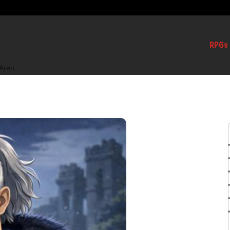
RPGs
Aren