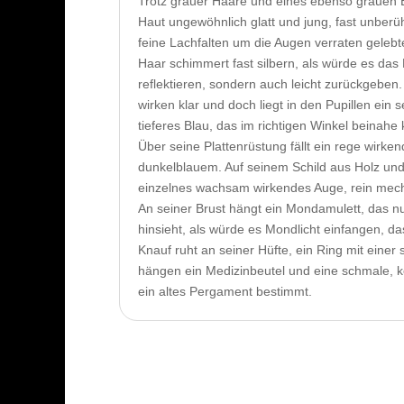
Trotz grauer Haare und eines ebenso grauen B
Haut ungewöhnlich glatt und jung, fast unberüh
feine Lachfalten um die Augen verraten gelebt
Haar schimmert fast silbern, als würde es das L
reflektieren, sondern auch leicht zurückgeben
wirken klar und doch liegt in den Pupillen ein 
tieferes Blau, das im richtigen Winkel beinahe 
Über seine Plattenrüstung fällt ein rege wirke
dunkelblauem. Auf seinem Schild aus Holz und 
einzelnes wachsam wirkendes Auge, rein mech
An seiner Brust hängt ein Mondamulett, das n
hinsieht, als würde es Mondlicht einfangen, d
Knauf ruht an seiner Hüfte, ein Ring mit einer
hängen ein Medizinbeutel und eine schmale, k
ein altes Pergament bestimmt.