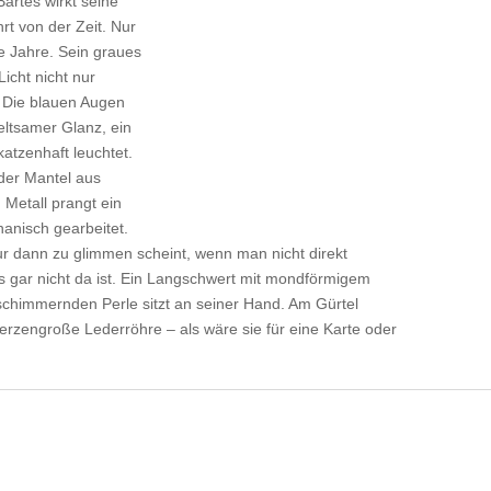
artes wirkt seine
rt von der Zeit. Nur
e Jahre. Sein graues
icht nicht nur
. Die blauen Augen
seltsamer Glanz, ein
katzenhaft leuchtet.
nder Mantel aus
Metall prangt ein
anisch gearbeitet.
ur dann zu glimmen scheint, wenn man nicht direkt
as gar nicht da ist. Ein Langschwert mit mondförmigem
 schimmernden Perle sitzt an seiner Hand. Am Gürtel
erzengroße Lederröhre – als wäre sie für eine Karte oder