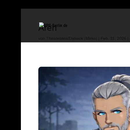
Aren
von
Thinkleblink/Dalwick (Mirko)
|
Feb. 11, 2026
|